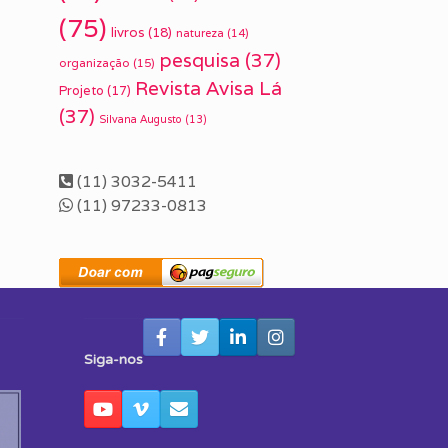
(75)
livros
(18)
natureza
(14)
pesquisa
(37)
organização
(15)
Revista Avisa Lá
Projeto
(17)
(37)
Silvana Augusto
(13)
(11) 3032-5411
(11) 97233-0813
Siga-nos