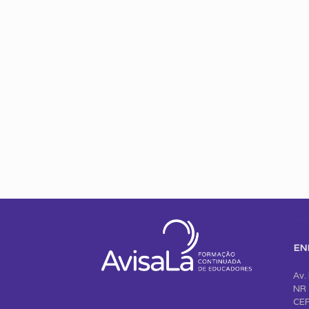
EN
Av.
NR 
CEP