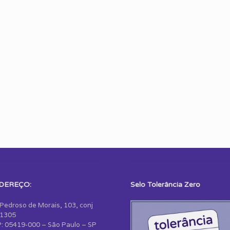
DEREÇO:
Selo Tolerância Zero
 Pedroso de Morais, 103, conj
1305
: 05419-000 – São Paulo – SP