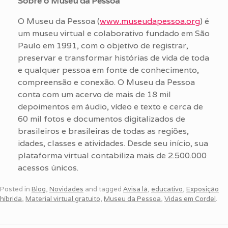
Sobre o Museu da Pessoa
O Museu da Pessoa (
www.museudapessoa.org
) é
um museu virtual e colaborativo fundado em São
Paulo em 1991, com o objetivo de registrar,
preservar e transformar histórias de vida de toda
e qualquer pessoa em fonte de conhecimento,
compreensão e conexão. O Museu da Pessoa
conta com um acervo de mais de 18 mil
depoimentos em áudio, vídeo e texto e cerca de
60 mil fotos e documentos digitalizados de
brasileiros e brasileiras de todas as regiões,
idades, classes e atividades. Desde seu início, sua
plataforma virtual contabiliza mais de 2.500.000
acessos únicos.
Posted in
Blog
,
Novidades
and tagged
Avisa lá
,
educativo
,
Exposição
híbrida
,
Material virtual gratuito
,
Museu da Pessoa
,
Vidas em Cordel
.