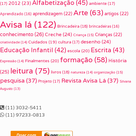
Alfabetização
(45)
2012
(23)
(17)
ambiente
(17)
Arte
(63)
aprendizagem
(22)
artigos
(22)
Aprendizado
(16)
Avisa lá
(122)
Brincadeira
(18)
brincadeiras
(16)
conhecimento
(26)
Creche
(24)
Crianças
(22)
Criança
(15)
desenho
(24)
Cuidados
(19)
cultura
(17)
criatividade
(14)
Escrita
(43)
Educação Infantil
(42)
escola
(20)
formação
(58)
História
Finalmentes
(20)
Expressão
(14)
leitura
(75)
(25)
livros
(18)
organização
(15)
natureza
(14)
pesquisa
(37)
Revista Avisa Lá
(37)
Projeto
(17)
Silvana
Augusto
(13)
(11) 3032-5411
(11) 97233-0813