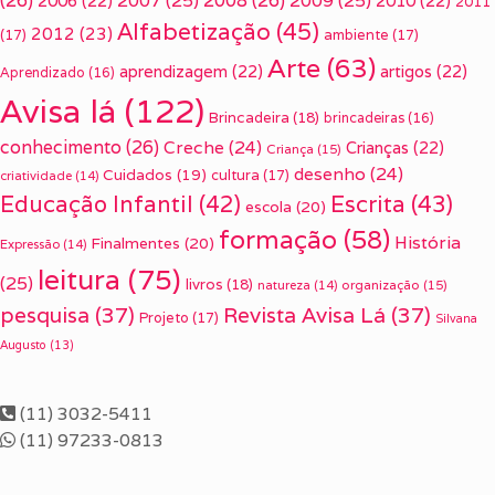
(26)
2007
(25)
2008
(26)
2009
(25)
2006
(22)
2010
(22)
2011
Alfabetização
(45)
2012
(23)
(17)
ambiente
(17)
Arte
(63)
aprendizagem
(22)
artigos
(22)
Aprendizado
(16)
Avisa lá
(122)
Brincadeira
(18)
brincadeiras
(16)
conhecimento
(26)
Creche
(24)
Crianças
(22)
Criança
(15)
desenho
(24)
Cuidados
(19)
cultura
(17)
criatividade
(14)
Escrita
(43)
Educação Infantil
(42)
escola
(20)
formação
(58)
História
Finalmentes
(20)
Expressão
(14)
leitura
(75)
(25)
livros
(18)
organização
(15)
natureza
(14)
pesquisa
(37)
Revista Avisa Lá
(37)
Projeto
(17)
Silvana
Augusto
(13)
(11) 3032-5411
(11) 97233-0813