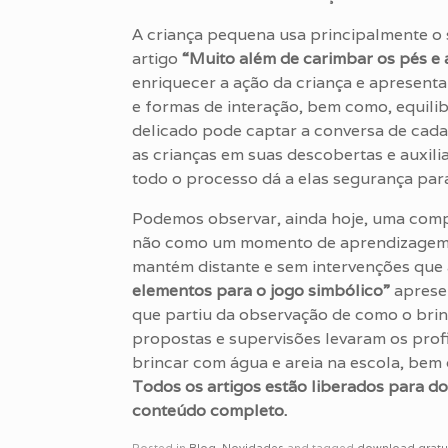
A criança pequena usa principalmente o se
artigo
“Muito além de carimbar os pés e
enriquecer a ação da criança e apresenta 
e formas de interação, bem como, equilib
delicado pode captar a conversa de cad
as crianças em suas descobertas e auxil
todo o processo dá a elas segurança para
Podemos observar, ainda hoje, uma comp
não como um momento de aprendizagem,
mantém distante e sem intervenções que 
elementos para o jogo simbólico”
aprese
que partiu da observação de como o brin
propostas e supervisões levaram os prof
brincar com água e areia na escola, bem 
Todos os artigos estão liberados para d
conteúdo completo.
Posted in
Blog
,
Novidades
and tagged
download gratu