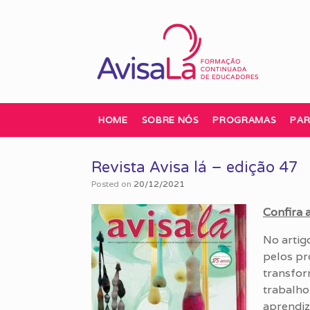
Skip
to
content
HOME
SOBRE NÓS
PROGRAMAS
PAR
Revista Avisa lá – edição 47
Posted on
20/12/2021
Confira 
No artig
pelos pr
transfor
trabalho
aprendiz