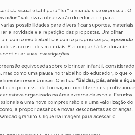
ntido visual e tátil para “ler” o mundo e se expressar. O
 as mãos”
valoriza a observação do educador para
várias possibilidades para diversificar suportes, materiais
rar a novidade e a repetição das propostas. Um olhar
a um com o seu trabalho e com o próprio corpo, apoiando
iando-as no uso dos materiais. E acompanhá-las durante
 continuar suas investigações.
reensão equivocada sobre o brincar infantil, considerado
 mas como uma pausa no trabalho do educador, o que o
alimentem esse brincar. O artigo
“Baldes, pás, areia e água
nta um processo de formação com diferentes profissionai
car estava organizado na área externa da escola. Estudos,
issionais a uma nova compreensão e a uma valorização do
como, a propor desafios e novas descobertas às crianças.
ownload gratuito. Clique na imagem para acessar o
ito
,
Narrar e escrever
,
Revista Avisa lá; arte contemporânea
.