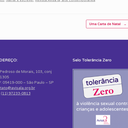
Uma Carta de Natal
→
DEREÇO:
Selo Tolerância Zero
 Pedroso de Morais, 103, conj
1305
: 05419-000 – São Paulo – SP
tato@avisala.org.br
:
(11) 97233-0813