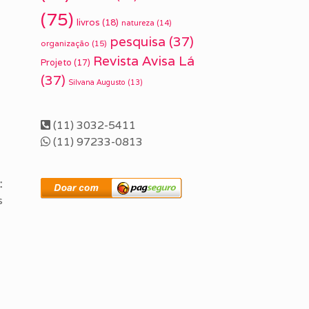
(75)
livros
(18)
natureza
(14)
pesquisa
(37)
organização
(15)
Revista Avisa Lá
Projeto
(17)
(37)
Silvana Augusto
(13)
(11) 3032-5411
(11) 97233-0813
:
s