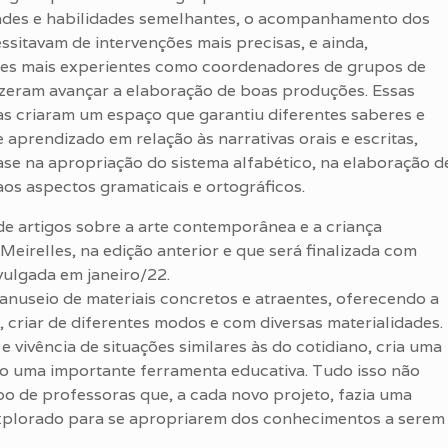
des e habilidades semelhantes, o acompanhamento dos
ssitavam de intervenções mais precisas, e ainda,
es mais experientes como coordenadores de grupos de
izeram avançar a elaboração de boas produções. Essas
s criaram um espaço que garantiu diferentes saberes e
e aprendizado em relação às narrativas orais e escritas,
se na apropriação do sistema alfabético, na elaboração d
aos aspectos gramaticais e ortográficos.
a de artigos sobre a arte contemporânea e a criança
Meirelles, na edição anterior e que será finalizada com
ivulgada em janeiro/22.
nuseio de materiais concretos e atraentes, oferecendo a
, criar de diferentes modos e com diversas materialidades.
 vivência de situações similares às do cotidiano, cria uma
do uma importante ferramenta educativa. Tudo isso não
po de professoras que, a cada novo projeto, fazia uma
 explorado para se apropriarem dos conhecimentos a serem