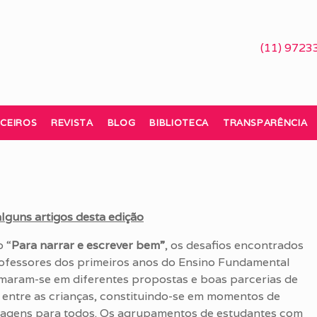
(11) 9723
CEIROS
REVISTA
BLOG
BIBLIOTECA
TRANSPARÊNCIA
alguns artigos desta edição
o “
Para narrar e escrever bem”
, os desafios encontrados
ofessores dos primeiros anos do Ensino Fundamental
maram-se em diferentes propostas e boas parcerias de
 entre as crianças, constituindo-se em momentos de
agens para todos. Os agrupamentos de estudantes com