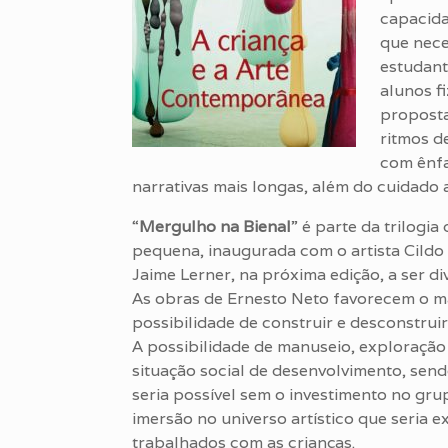
capacida
que nece
estudant
alunos f
proposta
ritmos d
com ênfa
narrativas mais longas, além do cuidado 
“
Mergulho na Bienal
” é parte da trilogi
pequena, inaugurada com o artista Cildo 
Jaime Lerner, na próxima edição, a ser d
As obras de Ernesto Neto favorecem o ma
possibilidade de construir e desconstruir
A possibilidade de manuseio, exploração e
situação social de desenvolvimento, sen
seria possível sem o investimento no gru
imersão no universo artístico que seria
trabalhados com as crianças.