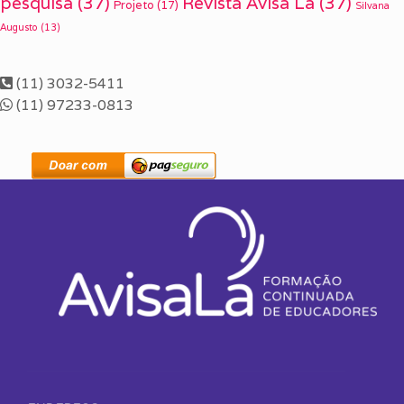
pesquisa
(37)
Revista Avisa Lá
(37)
Projeto
(17)
Silvana
Augusto
(13)
(11) 3032-5411
(11) 97233-0813