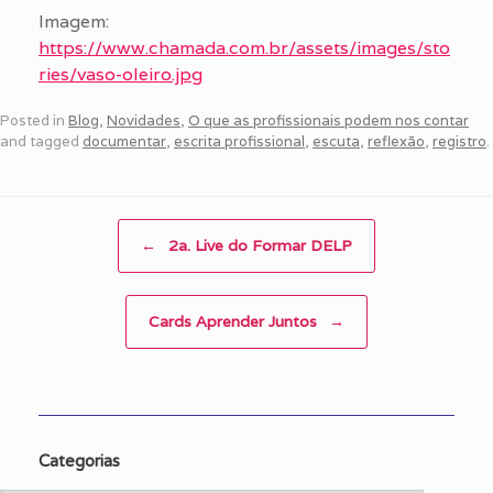
Imagem:
https://www.chamada.com.br/assets/images/sto
ries/vaso-oleiro.jpg
Posted in
Blog
,
Novidades
,
O que as profissionais podem nos contar
and tagged
documentar
,
escrita profissional
,
escuta
,
reflexão
,
registro
.
Post navigation
←
2a. Live do Formar DELP
Cards Aprender Juntos
→
Categorias