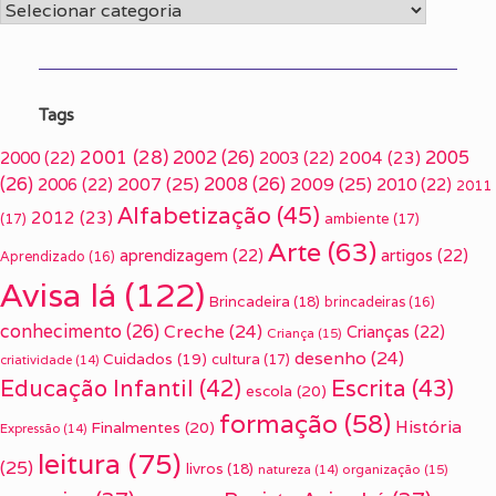
Categorias
Tags
2001
(28)
2002
(26)
2005
2000
(22)
2003
(22)
2004
(23)
(26)
2007
(25)
2008
(26)
2009
(25)
2006
(22)
2010
(22)
2011
Alfabetização
(45)
2012
(23)
(17)
ambiente
(17)
Arte
(63)
aprendizagem
(22)
artigos
(22)
Aprendizado
(16)
Avisa lá
(122)
Brincadeira
(18)
brincadeiras
(16)
conhecimento
(26)
Creche
(24)
Crianças
(22)
Criança
(15)
desenho
(24)
Cuidados
(19)
cultura
(17)
criatividade
(14)
Escrita
(43)
Educação Infantil
(42)
escola
(20)
formação
(58)
História
Finalmentes
(20)
Expressão
(14)
leitura
(75)
(25)
livros
(18)
organização
(15)
natureza
(14)