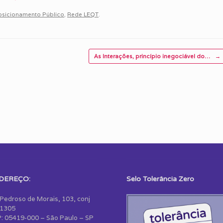
osicionamento Público
,
Rede LEQT
.
As Interações, princípio inegociável do…
→
DEREÇO:
Selo Tolerância Zero
 Pedroso de Morais, 103, conj
1305
: 05419-000 – São Paulo – SP