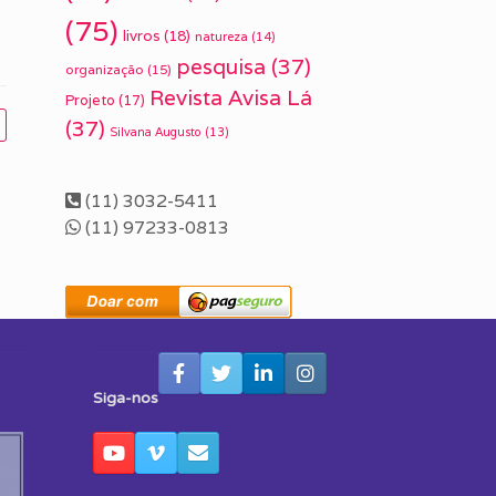
(75)
livros
(18)
natureza
(14)
pesquisa
(37)
organização
(15)
Revista Avisa Lá
Projeto
(17)
(37)
Silvana Augusto
(13)
(11) 3032-5411
(11) 97233-0813
Siga-nos