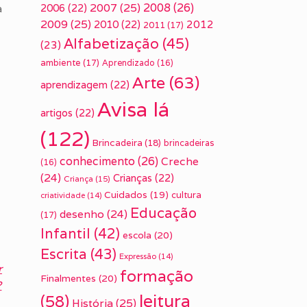
2007
(25)
2008
(26)
a
2006
(22)
2009
(25)
2010
(22)
2012
2011
(17)
Alfabetização
(45)
(23)
ambiente
(17)
Aprendizado
(16)
Arte
(63)
aprendizagem
(22)
Avisa lá
artigos
(22)
(122)
Brincadeira
(18)
brincadeiras
conhecimento
(26)
Creche
(16)
(24)
Crianças
(22)
Criança
(15)
Cuidados
(19)
cultura
criatividade
(14)
Educação
desenho
(24)
(17)
Infantil
(42)
escola
(20)
Escrita
(43)
Expressão
(14)
r
formação
Finalmentes
(20)
?
leitura
(58)
História
(25)