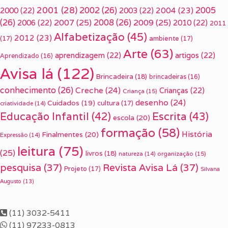
2001
(28)
2002
(26)
2005
2000
(22)
2003
(22)
2004
(23)
(26)
2007
(25)
2008
(26)
2009
(25)
2006
(22)
2010
(22)
2011
Alfabetização
(45)
2012
(23)
(17)
ambiente
(17)
Arte
(63)
aprendizagem
(22)
artigos
(22)
Aprendizado
(16)
Avisa lá
(122)
Brincadeira
(18)
brincadeiras
(16)
conhecimento
(26)
Creche
(24)
Crianças
(22)
Criança
(15)
desenho
(24)
Cuidados
(19)
cultura
(17)
criatividade
(14)
Escrita
(43)
Educação Infantil
(42)
escola
(20)
formação
(58)
História
Finalmentes
(20)
Expressão
(14)
leitura
(75)
(25)
livros
(18)
organização
(15)
natureza
(14)
pesquisa
(37)
Revista Avisa Lá
(37)
Projeto
(17)
Silvana
Augusto
(13)
(11) 3032-5411
(11) 97233-0813