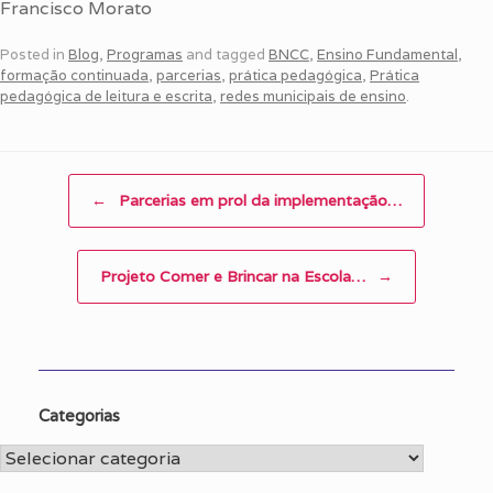
Francisco Morato
Posted in
Blog
,
Programas
and tagged
BNCC
,
Ensino Fundamental
,
formação continuada
,
parcerias
,
prática pedagógica
,
Prática
pedagógica de leitura e escrita
,
redes municipais de ensino
.
Post navigation
←
Parcerias em prol da implementação…
Projeto Comer e Brincar na Escola…
→
Categorias
Categorias