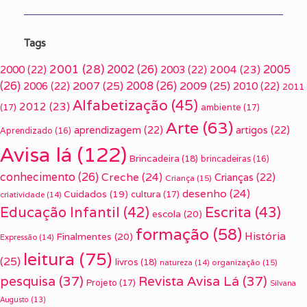
Tags
2001
(28)
2002
(26)
2005
2000
(22)
2003
(22)
2004
(23)
(26)
2007
(25)
2008
(26)
2009
(25)
2006
(22)
2010
(22)
2011
Alfabetização
(45)
2012
(23)
(17)
ambiente
(17)
Arte
(63)
aprendizagem
(22)
artigos
(22)
Aprendizado
(16)
Avisa lá
(122)
Brincadeira
(18)
brincadeiras
(16)
conhecimento
(26)
Creche
(24)
Crianças
(22)
Criança
(15)
desenho
(24)
Cuidados
(19)
cultura
(17)
criatividade
(14)
Escrita
(43)
Educação Infantil
(42)
escola
(20)
formação
(58)
História
Finalmentes
(20)
Expressão
(14)
leitura
(75)
(25)
livros
(18)
organização
(15)
natureza
(14)
pesquisa
(37)
Revista Avisa Lá
(37)
Projeto
(17)
Silvana
Augusto
(13)