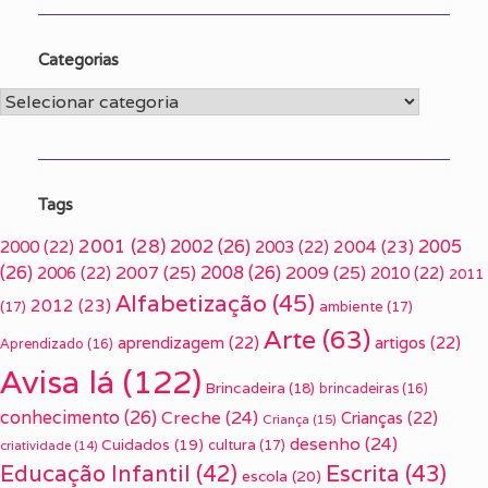
Categorias
Categorias
Tags
2001
(28)
2002
(26)
2005
2000
(22)
2003
(22)
2004
(23)
(26)
2007
(25)
2008
(26)
2009
(25)
2006
(22)
2010
(22)
2011
Alfabetização
(45)
2012
(23)
(17)
ambiente
(17)
Arte
(63)
aprendizagem
(22)
artigos
(22)
Aprendizado
(16)
Avisa lá
(122)
Brincadeira
(18)
brincadeiras
(16)
conhecimento
(26)
Creche
(24)
Crianças
(22)
Criança
(15)
desenho
(24)
Cuidados
(19)
cultura
(17)
criatividade
(14)
Escrita
(43)
Educação Infantil
(42)
escola
(20)