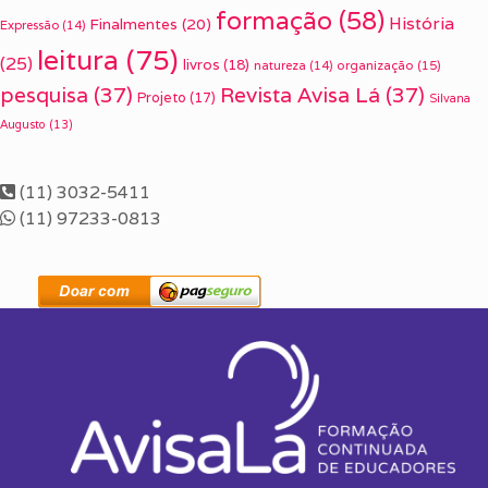
formação
(58)
História
Finalmentes
(20)
Expressão
(14)
leitura
(75)
(25)
livros
(18)
organização
(15)
natureza
(14)
pesquisa
(37)
Revista Avisa Lá
(37)
Projeto
(17)
Silvana
Augusto
(13)
(11) 3032-5411
(11) 97233-0813