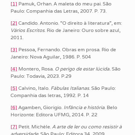
[1]
Pamuk, Orhan. A maleta do meu pai. São
Paulo: Companhia das Letras, 2007. P. 73.
[2]
Candido. Antonio. “O direito à literatura”, em:
Vários Escritos
. Rio de Janeiro: Ouro sobre azul,
2011.
[3]
Pessoa, Fernando. Obras em prosa. Rio de
Janeiro: Nova Aguilar, 1986. P. 504
[4]
Montero, Rosa.
O perigo de estar lúcida.
São
Paulo: Todavia, 2023. P.29
[5]
Calvino, Italo.
Fábulas Italianas
. São Paulo:
Companhia das letras, 1992. P. 14
[6]
Agamben, Giorigio.
Infância e história
. Belo
Horizonte: Editora UFMG, 2014. P. 22
[7]
Petit. Michèle.
A arte de ler ou como resistir à
adversidade
. São Paulo: Editora 34, 2009