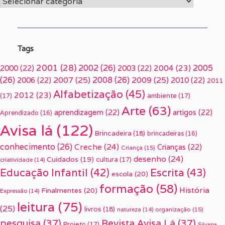
Categorias
Tags
2001
(28)
2002
(26)
2005
2000
(22)
2003
(22)
2004
(23)
(26)
2007
(25)
2008
(26)
2009
(25)
2006
(22)
2010
(22)
2011
Alfabetização
(45)
2012
(23)
(17)
ambiente
(17)
Arte
(63)
aprendizagem
(22)
artigos
(22)
Aprendizado
(16)
Avisa lá
(122)
Brincadeira
(18)
brincadeiras
(16)
conhecimento
(26)
Creche
(24)
Crianças
(22)
Criança
(15)
desenho
(24)
Cuidados
(19)
cultura
(17)
criatividade
(14)
Escrita
(43)
Educação Infantil
(42)
escola
(20)
formação
(58)
História
Finalmentes
(20)
Expressão
(14)
leitura
(75)
(25)
livros
(18)
organização
(15)
natureza
(14)
pesquisa
(37)
Revista Avisa Lá
(37)
Projeto
(17)
Silvana