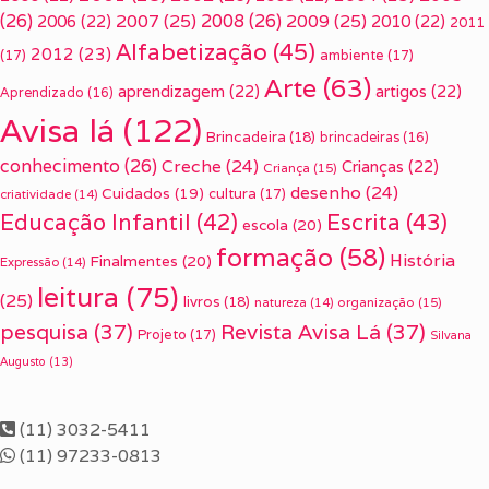
(26)
2007
(25)
2008
(26)
2009
(25)
2006
(22)
2010
(22)
2011
Alfabetização
(45)
2012
(23)
(17)
ambiente
(17)
Arte
(63)
aprendizagem
(22)
artigos
(22)
Aprendizado
(16)
Avisa lá
(122)
Brincadeira
(18)
brincadeiras
(16)
conhecimento
(26)
Creche
(24)
Crianças
(22)
Criança
(15)
desenho
(24)
Cuidados
(19)
cultura
(17)
criatividade
(14)
Escrita
(43)
Educação Infantil
(42)
escola
(20)
formação
(58)
História
Finalmentes
(20)
Expressão
(14)
leitura
(75)
(25)
livros
(18)
organização
(15)
natureza
(14)
pesquisa
(37)
Revista Avisa Lá
(37)
Projeto
(17)
Silvana
Augusto
(13)
(11) 3032-5411
(11) 97233-0813