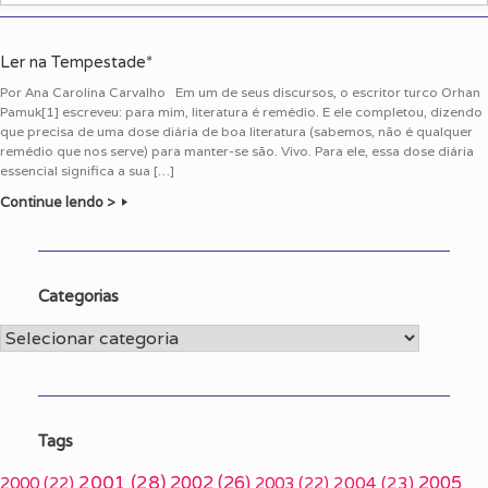
Ler na Tempestade*
Por Ana Carolina Carvalho Em um de seus discursos, o escritor turco Orhan
Pamuk[1] escreveu: para mim, literatura é remédio. E ele completou, dizendo
que precisa de uma dose diária de boa literatura (sabemos, não é qualquer
remédio que nos serve) para manter-se são. Vivo. Para ele, essa dose diária
essencial significa a sua […]
Continue lendo >
Categorias
Categorias
Tags
2001
(28)
2002
(26)
2005
2000
(22)
2003
(22)
2004
(23)