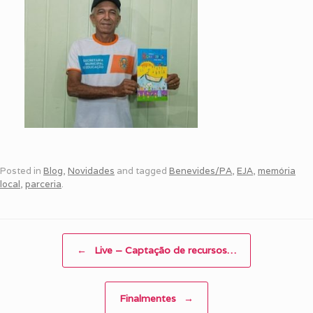
Posted in
Blog
,
Novidades
and tagged
Benevides/PA
,
EJA
,
memória
local
,
parceria
.
Post navigation
←
Live – Captação de recursos…
Finalmentes
→