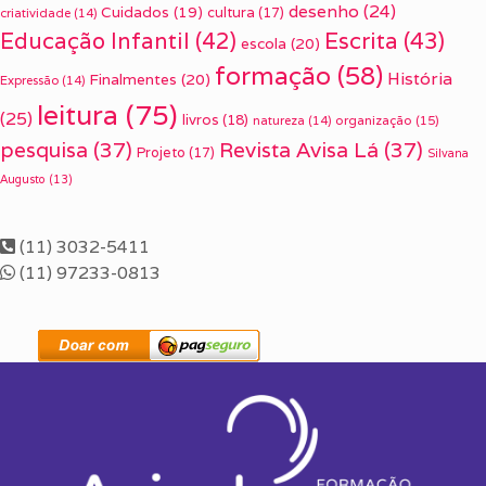
desenho
(24)
Cuidados
(19)
cultura
(17)
criatividade
(14)
Escrita
(43)
Educação Infantil
(42)
escola
(20)
formação
(58)
História
Finalmentes
(20)
Expressão
(14)
leitura
(75)
(25)
livros
(18)
organização
(15)
natureza
(14)
pesquisa
(37)
Revista Avisa Lá
(37)
Projeto
(17)
Silvana
Augusto
(13)
(11) 3032-5411
(11) 97233-0813