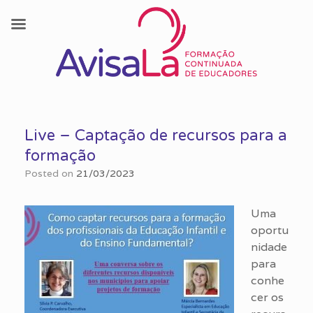
Skip
to
Live – Captação de recursos para a
content
formação
Posted on
21/03/2023
Uma
oportu
nidade
para
conhe
cer os