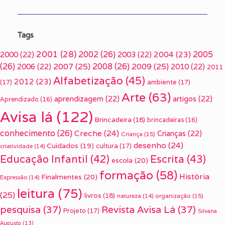
Tags
2001
(28)
2002
(26)
2005
2000
(22)
2003
(22)
2004
(23)
(26)
2007
(25)
2008
(26)
2009
(25)
2006
(22)
2010
(22)
2011
Alfabetização
(45)
2012
(23)
(17)
ambiente
(17)
Arte
(63)
aprendizagem
(22)
artigos
(22)
Aprendizado
(16)
Avisa lá
(122)
Brincadeira
(18)
brincadeiras
(16)
conhecimento
(26)
Creche
(24)
Crianças
(22)
Criança
(15)
desenho
(24)
Cuidados
(19)
cultura
(17)
criatividade
(14)
Escrita
(43)
Educação Infantil
(42)
escola
(20)
formação
(58)
História
Finalmentes
(20)
Expressão
(14)
leitura
(75)
(25)
livros
(18)
organização
(15)
natureza
(14)
pesquisa
(37)
Revista Avisa Lá
(37)
Projeto
(17)
Silvana
Augusto
(13)