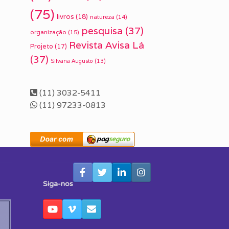
(75)
livros
(18)
natureza
(14)
pesquisa
(37)
organização
(15)
Revista Avisa Lá
Projeto
(17)
(37)
Silvana Augusto
(13)
(11) 3032-5411
(11) 97233-0813
Siga-nos