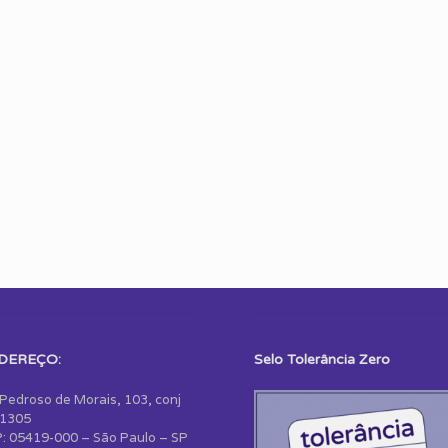
DEREÇO:
Selo Tolerância Zero
 Pedroso de Morais, 103, conj
1305
: 05419-000 – São Paulo – SP