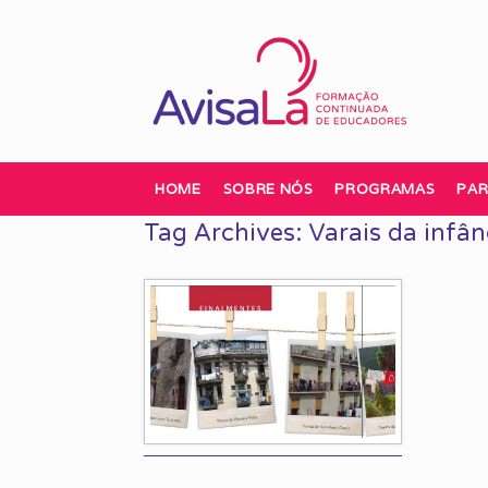
Skip
to
content
HOME
SOBRE NÓS
PROGRAMAS
PAR
Tag Archives:
Varais da infân