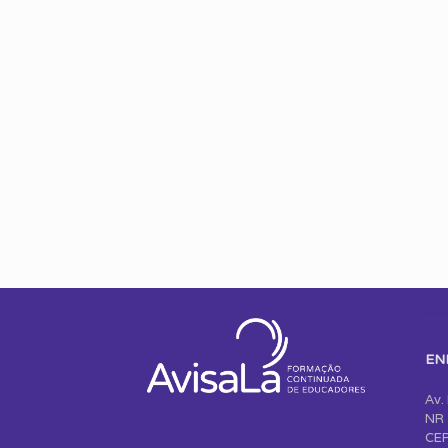
EN
Av.
NR 
CEP