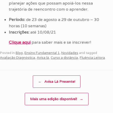
planejar ações que possam apoiá-los nessa
trajetória de reencontro com o aprender.
Período:
de 23 de agosto a 29 de outubro – 30
horas (10 semanas)
Inscrições:
até 10/08/21
Clique aqui
para saber mais e se inscrever!
Posted in
Blog
,
Ensino Fundamental 1
,
Novidades
and tagged
Avaliação Diagnóstica
,
Avisa lá
,
Curso a distância
,
Fluência Leitora
.
Post navigation
←
Avisa Lá Presente!
Mais uma edição disponível!
→