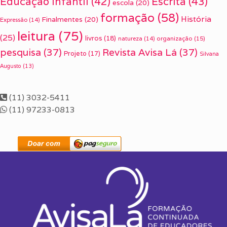
Escrita
(43)
Educação Infantil
(42)
escola
(20)
formação
(58)
História
Finalmentes
(20)
Expressão
(14)
leitura
(75)
(25)
livros
(18)
organização
(15)
natureza
(14)
pesquisa
(37)
Revista Avisa Lá
(37)
Projeto
(17)
Silvana
Augusto
(13)
(11) 3032-5411
(11) 97233-0813