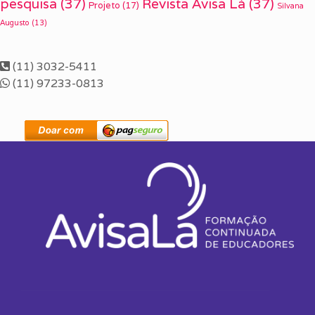
pesquisa
(37)
Revista Avisa Lá
(37)
Projeto
(17)
Silvana
Augusto
(13)
(11) 3032-5411
(11) 97233-0813