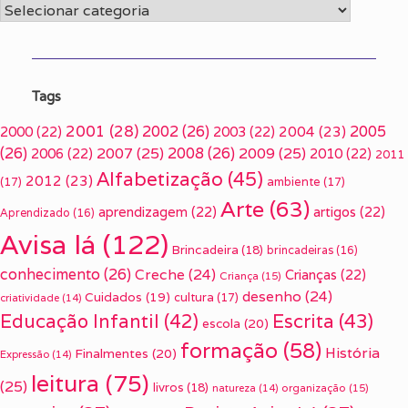
Categorias
Tags
2001
(28)
2002
(26)
2005
2000
(22)
2003
(22)
2004
(23)
(26)
2007
(25)
2008
(26)
2009
(25)
2006
(22)
2010
(22)
2011
Alfabetização
(45)
2012
(23)
(17)
ambiente
(17)
Arte
(63)
aprendizagem
(22)
artigos
(22)
Aprendizado
(16)
Avisa lá
(122)
Brincadeira
(18)
brincadeiras
(16)
conhecimento
(26)
Creche
(24)
Crianças
(22)
Criança
(15)
desenho
(24)
Cuidados
(19)
cultura
(17)
criatividade
(14)
Escrita
(43)
Educação Infantil
(42)
escola
(20)
formação
(58)
História
Finalmentes
(20)
Expressão
(14)
leitura
(75)
(25)
livros
(18)
organização
(15)
natureza
(14)