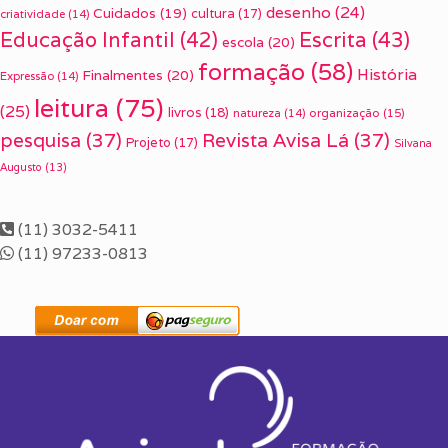
desenho
(24)
Cuidados
(19)
cultura
(17)
criatividade
(14)
Escrita
(43)
Educação Infantil
(42)
escola
(20)
formação
(58)
História
Finalmentes
(20)
Expressão
(14)
leitura
(75)
(25)
livros
(18)
organização
(15)
natureza
(14)
pesquisa
(37)
Revista Avisa Lá
(37)
Projeto
(17)
Silvana
Augusto
(13)
(11) 3032-5411
(11) 97233-0813