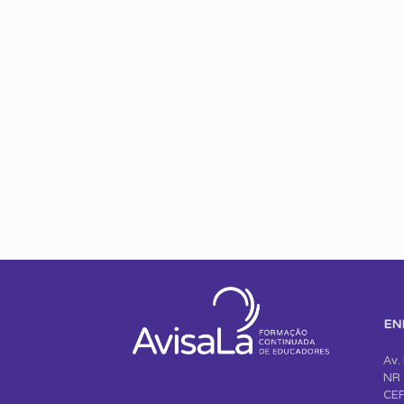
EN
Av.
NR 
CEP