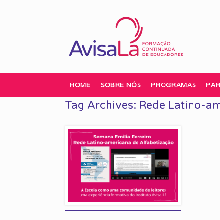
Skip
to
content
HOME
SOBRE NÓS
PROGRAMAS
PAR
Tag Archives:
Rede Latino-am