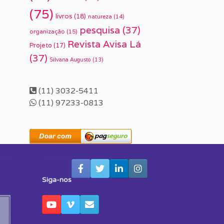
(75)
livros
(18)
natureza
(14)
pesquisa
(37)
organização
(15)
Revista Avisa Lá
Projeto
(17)
(37)
Silvana Augusto
(13)
(11) 3032-5411
(11) 97233-0813
Siga-nos