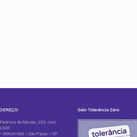
DEREÇO:
Selo Tolerância Zero
 Pedroso de Morais, 103, conj
1305
: 05419-000 – São Paulo – SP