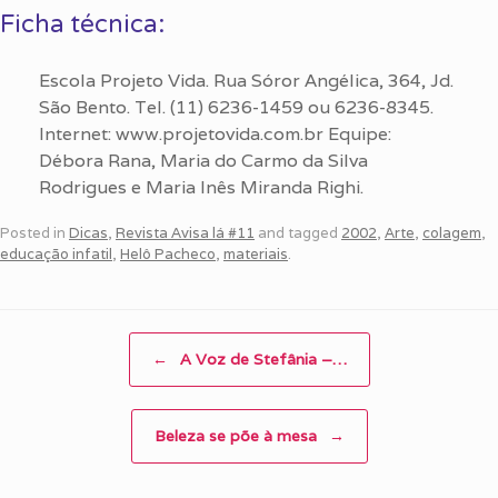
Ficha técnica:
Escola Projeto Vida. Rua Sóror Angélica, 364, Jd.
São Bento. Tel. (11) 6236-1459 ou 6236-8345.
Internet: www.projetovida.com.br Equipe:
Débora Rana, Maria do Carmo da Silva
Rodrigues e Maria Inês Miranda Righi.
Posted in
Dicas
,
Revista Avisa lá #11
and tagged
2002
,
Arte
,
colagem
,
educação infatil
,
Helô Pacheco
,
materiais
.
Post navigation
←
A Voz de Stefânia –…
Beleza se põe à mesa
→