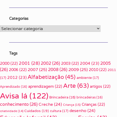
Categorias
Categorias
Tags
2001
(28)
2002
(26)
2005
2000
(22)
2003
(22)
2004
(23)
(26)
2007
(25)
2008
(26)
2009
(25)
2006
(22)
2010
(22)
2011
Alfabetização
(45)
2012
(23)
(17)
ambiente
(17)
Arte
(63)
aprendizagem
(22)
artigos
(22)
Aprendizado
(16)
Avisa lá
(122)
Brincadeira
(18)
brincadeiras
(16)
conhecimento
(26)
Creche
(24)
Crianças
(22)
Criança
(15)
desenho
(24)
Cuidados
(19)
cultura
(17)
criatividade
(14)