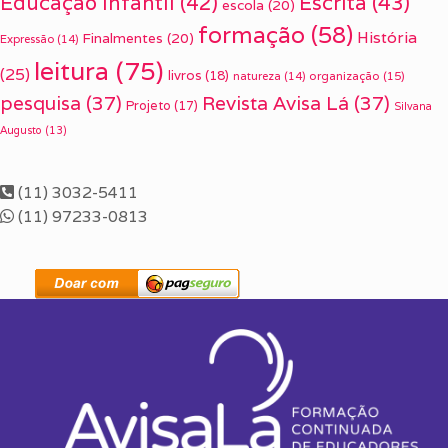
Escrita
(43)
Educação Infantil
(42)
escola
(20)
formação
(58)
História
Finalmentes
(20)
Expressão
(14)
leitura
(75)
(25)
livros
(18)
organização
(15)
natureza
(14)
pesquisa
(37)
Revista Avisa Lá
(37)
Projeto
(17)
Silvana
Augusto
(13)
(11) 3032-5411
(11) 97233-0813