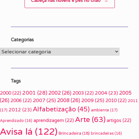
Cabeça nas nuvens e pés no chão
→
Categorias
Categorias
Tags
2001
(28)
2002
(26)
2005
2000
(22)
2003
(22)
2004
(23)
(26)
2007
(25)
2008
(26)
2009
(25)
2006
(22)
2010
(22)
2011
Alfabetização
(45)
2012
(23)
(17)
ambiente
(17)
Arte
(63)
aprendizagem
(22)
artigos
(22)
Aprendizado
(16)
Avisa lá
(122)
Brincadeira
(18)
brincadeiras
(16)