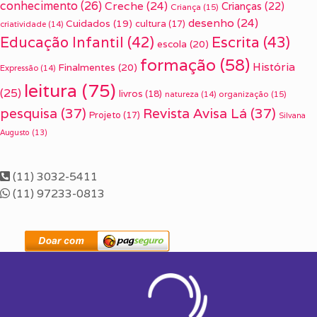
conhecimento
(26)
Creche
(24)
Crianças
(22)
Criança
(15)
desenho
(24)
Cuidados
(19)
cultura
(17)
criatividade
(14)
Escrita
(43)
Educação Infantil
(42)
escola
(20)
formação
(58)
História
Finalmentes
(20)
Expressão
(14)
leitura
(75)
(25)
livros
(18)
organização
(15)
natureza
(14)
pesquisa
(37)
Revista Avisa Lá
(37)
Projeto
(17)
Silvana
Augusto
(13)
(11) 3032-5411
(11) 97233-0813