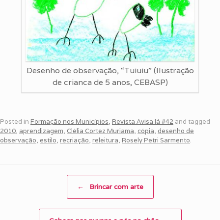
Desenho de observação, “Tuiuiu” (Ilustração
de crianca de 5 anos, CEBASP)
Posted in
Formação nos Municípios
,
Revista Avisa lá #42
and tagged
2010
,
aprendizagem
,
Clélia Cortez Muriama
,
cópia
,
desenho de
observação
,
estilo
,
recriação
,
releitura
,
Rosely Petri Sarmento
.
Post navigation
←
Brincar com arte