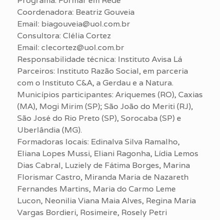
Programa: Formar em Rede
Coordenadora: Beatriz Gouveia
Email: biagouveia@uol.com.br
Consultora: Clélia Cortez
Email: clecortez@uol.com.br
Responsabilidade técnica: Instituto Avisa Lá
Parceiros: Instituto Razão Social, em parceria
com o Instituto C&A, a Gerdau e a Natura.
Municípios participantes: Ariquemes (RO), Caxias
(MA), Mogi Mirim (SP); São João do Meriti (RJ),
São José do Rio Preto (SP), Sorocaba (SP) e
Uberlândia (MG).
Formadoras locais: Edinalva Silva Ramalho,
Eliana Lopes Mussi, Eliani Ragonha, Lídia Lemos
Dias Cabral, Luziely de Fátima Borges, Marina
Florismar Castro, Miranda Maria de Nazareth
Fernandes Martins, Maria do Carmo Leme
Lucon, Neonilia Viana Maia Alves, Regina Maria
Vargas Bordieri, Rosimeire, Rosely Petri