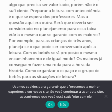
algo que precisa ser valorizado, porém não é o
sufi ciente. Preparar a leitura com antecedência
é o que se espera dos professores. Mas a
questão aqui era outra. Será que deveria ser
considerado no planejamento para essa faixa
etária o mesmo que se garante com os maiores?
Por exemplo, para as crianças de três anos,
planeja-se o que pode ser conversado após a
leitura. Com os bebês será proposto o mesmo
encaminhamento e de igual modo? Os maiores já
conseguem fazer uma roda para a hora da
história. Como organizar o espaço e o grupo de
bebês para as situações de leitura?
Assistindo aos vídeos da professora de apoio e
Usamos cookies para garantir que oferecemos a melhor
experiência em nosso site. Se você continuar a usar este site,
tematizando suas práticas foi possível pensar
assumiremos que você está satisfeito com ele.
que se os bebês engatinham e se movimentam
pela sala, organizar vários cantos com livros
Ok
Não
possibilitam a movimentação no espaço. Outra