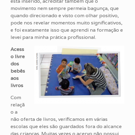
está inserido, acreditar também que o
movimento nem sempre permeia bagunça, que
quando direcionado e visto com olhar positivo,
pode nos revelar momentos muito significativos,
e foi exatamente isso que aprendi na formação e
levei para minha prática profissional.
Acess
o livre
dos
bebês
aos
livros
Com
relaçã
o a
não oferta de livros, verificamos em várias
escolas que eles são guardados fora do alcance
das crianças. Muitas vezes o acervo não possui