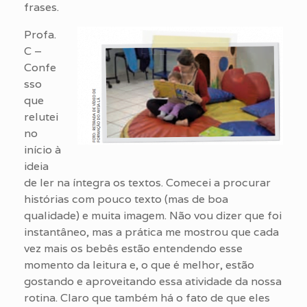
frases.
Profa.
C –
Confe
sso
que
relutei
no
início à
ideia
de ler na íntegra os textos. Comecei a procurar
histórias com pouco texto (mas de boa
qualidade) e muita imagem. Não vou dizer que foi
instantâneo, mas a prática me mostrou que cada
vez mais os bebês estão entendendo esse
momento da leitura e, o que é melhor, estão
gostando e aproveitando essa atividade da nossa
rotina. Claro que também há o fato de que eles