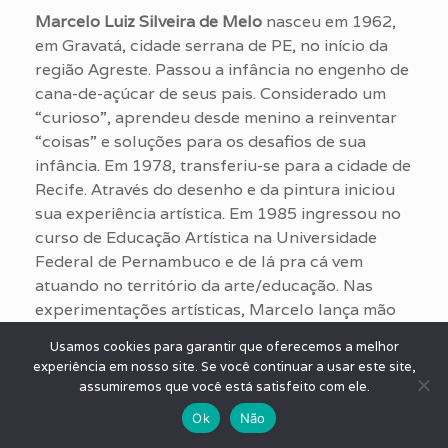
Marcelo Luiz Silveira de Melo
nasceu em 1962,
em Gravatá, cidade serrana de PE, no início da
região Agreste. Passou a infância no engenho de
cana-de-açúcar de seus pais. Considerado um
“curioso”, aprendeu desde menino a reinventar
“coisas” e soluções para os desafios de sua
infância. Em 1978, transferiu-se para a cidade de
Recife. Através do desenho e da pintura iniciou
sua experiência artística. Em 1985 ingressou no
curso de Educação Artística na Universidade
Federal de Pernambuco e de lá pra cá vem
atuando no território da arte/educação. Nas
experimentações artísticas, Marcelo lança mão
de uma diversidade de materiais orgânicos ou
Usamos cookies para garantir que oferecemos a melhor
não. Constrói objetos, esculturas, livros e livros
experiência em nosso site. Se você continuar a usar este site,
de artistas. Intervém nos espaços públicos e/ou
assumiremos que você está satisfeito com ele.
privados, criando estruturas ruídos e fissuras.
Ok
Não
Seus trabalhos são exibidos em exposições