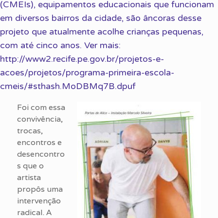
(CMEIs), equipamentos educacionais que funcionam
em diversos bairros da cidade, são âncoras desse
projeto que atualmente acolhe crianças pequenas,
com até cinco anos. Ver mais:
http://www2.recife.pe.gov.br/projetos-e-
acoes/projetos/programa-primeira-escola-
cmeis/#sthash.MoDBMq7B.dpuf
Foi com essa
convivência,
trocas,
encontros e
desencontro
s que o
artista
propôs uma
intervenção
radical. A