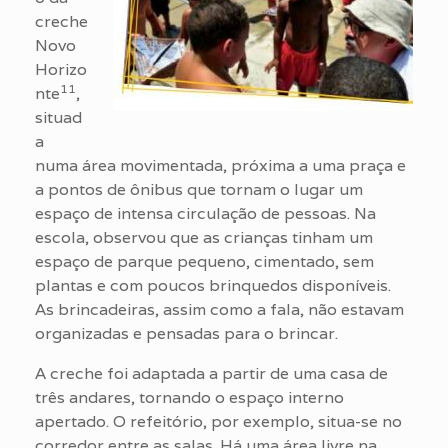
creche
Novo
Horizo
11
nte
,
situad
a
numa área movimentada, próxima a uma praça e
a pontos de ônibus que tornam o lugar um
espaço de intensa circulação de pessoas. Na
escola, observou que as crianças tinham um
espaço de parque pequeno, cimentado, sem
plantas e com poucos brinquedos disponíveis.
As brincadeiras, assim como a fala, não estavam
organizadas e pensadas para o brincar.
A creche foi adaptada a partir de uma casa de
três andares, tornando o espaço interno
apertado. O refeitório, por exemplo, situa-se no
corredor entre as salas. Há uma área livre na