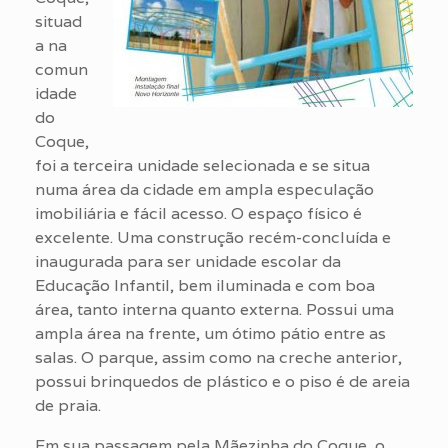
situad
a na
comun
idade
do
Coque,
foi a terceira unidade selecionada e se situa
numa área da cidade em ampla especulação
imobiliária e fácil acesso. O espaço físico é
excelente. Uma construção recém-concluída e
inaugurada para ser unidade escolar da
Educação Infantil, bem iluminada e com boa
área, tanto interna quanto externa. Possui uma
ampla área na frente, um ótimo pátio entre as
salas. O parque, assim como na creche anterior,
possui brinquedos de plástico e o piso é de areia
de praia.
Em sua passagem pela Mãezinha do Coque, o