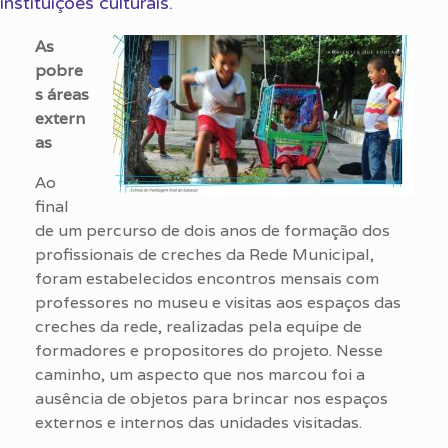
instituições culturais.
As
pobre
s áreas
extern
as
Ao
final
de um percurso de dois anos de formação dos
profissionais de creches da Rede Municipal,
foram estabelecidos encontros mensais com
professores no museu e visitas aos espaços das
creches da rede, realizadas pela equipe de
formadores e propositores do projeto. Nesse
caminho, um aspecto que nos marcou foi a
ausência de objetos para brincar nos espaços
externos e internos das unidades visitadas.