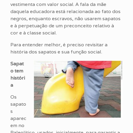
vestimenta com valor social. A fala da mãe
daquela educadora está relacionada ao fato dos
negros, enquanto escravos, não usarem sapatos
e à perpetuação de um preconceito relativo à
cor e à classe social.
Para entender melhor, é preciso revisitar a
história dos sapatos e sua função social.
Sapat
o tem
históri
a
Os
sapato
s
aparec
em no
Paleolítico, usados, inicialmente, para garantir a