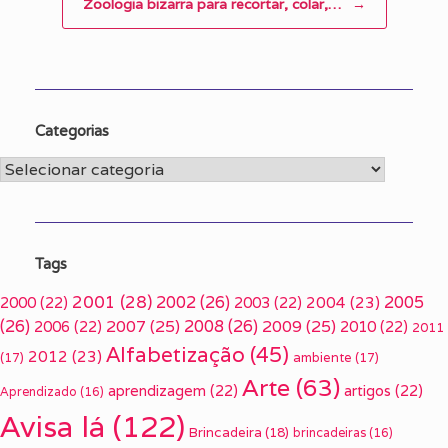
Zoologia bizarra para recortar, colar,…
→
Categorias
Categorias
Tags
2001
(28)
2002
(26)
2005
2000
(22)
2003
(22)
2004
(23)
(26)
2007
(25)
2008
(26)
2009
(25)
2006
(22)
2010
(22)
2011
Alfabetização
(45)
2012
(23)
(17)
ambiente
(17)
Arte
(63)
aprendizagem
(22)
artigos
(22)
Aprendizado
(16)
Avisa lá
(122)
Brincadeira
(18)
brincadeiras
(16)