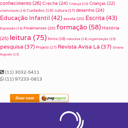
conhecimento
(26)
Creche
(24)
Crianças
(22)
Criança
(15)
desenho
(24)
Cuidados
(19)
cultura
(17)
criatividade
(14)
Escrita
(43)
Educação Infantil
(42)
escola
(20)
formação
(58)
História
Finalmentes
(20)
Expressão
(14)
leitura
(75)
(25)
livros
(18)
organização
(15)
natureza
(14)
pesquisa
(37)
Revista Avisa Lá
(37)
Projeto
(17)
Silvana
Augusto
(13)
(11) 3032-5411
(11) 97233-0813