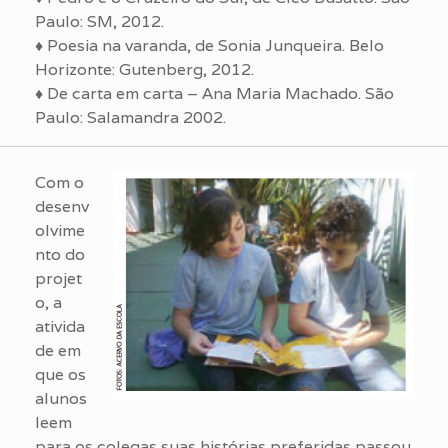
Paulo: SM, 2012.
♦ Poesia na varanda, de Sonia Junqueira. Belo
Horizonte: Gutenberg, 2012.
♦ De carta em carta – Ana Maria Machado. São
Paulo: Salamandra 2002.
Com o
desenv
olvime
nto do
projet
o, a
ativida
de em
que os
alunos
leem
para os colegas suas histórias preferidas passou