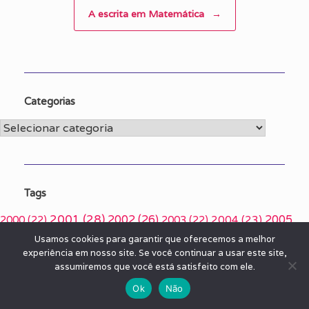
A escrita em Matemática
→
Categorias
Categorias
Tags
2001
(28)
2002
(26)
2005
2000
(22)
2003
(22)
2004
(23)
(26)
2007
(25)
2008
(26)
2009
(25)
2006
(22)
2010
(22)
2011
Usamos cookies para garantir que oferecemos a melhor
Alfabetização
(45)
experiência em nosso site. Se você continuar a usar este site,
2012
(23)
(17)
ambiente
(17)
assumiremos que você está satisfeito com ele.
Arte
(63)
aprendizagem
(22)
artigos
(22)
Aprendizado
(16)
Ok
Não
Avisa lá
(122)