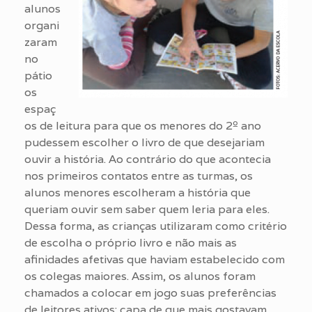
alunos
organi
zaram
no
pátio
os
espaç
os de leitura para que os menores do 2º ano
pudessem escolher o livro de que desejariam
ouvir a história. Ao contrário do que acontecia
nos primeiros contatos entre as turmas, os
alunos menores escolheram a história que
queriam ouvir sem saber quem leria para eles.
Dessa forma, as crianças utilizaram como critério
de escolha o próprio livro e não mais as
afinidades afetivas que haviam estabelecido com
os colegas maiores. Assim, os alunos foram
chamados a colocar em jogo suas preferências
de leitores ativos: capa de que mais gostavam,