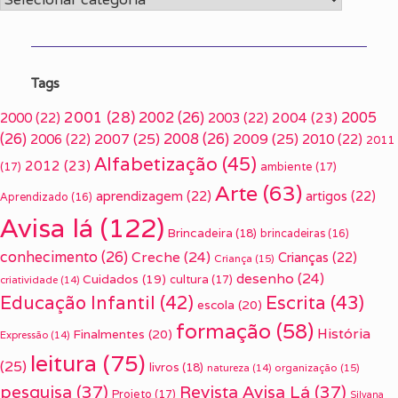
Tags
2001
(28)
2002
(26)
2005
2000
(22)
2003
(22)
2004
(23)
(26)
2007
(25)
2008
(26)
2009
(25)
2006
(22)
2010
(22)
2011
Alfabetização
(45)
2012
(23)
(17)
ambiente
(17)
Arte
(63)
aprendizagem
(22)
artigos
(22)
Aprendizado
(16)
Avisa lá
(122)
Brincadeira
(18)
brincadeiras
(16)
conhecimento
(26)
Creche
(24)
Crianças
(22)
Criança
(15)
desenho
(24)
Cuidados
(19)
cultura
(17)
criatividade
(14)
Escrita
(43)
Educação Infantil
(42)
escola
(20)
formação
(58)
História
Finalmentes
(20)
Expressão
(14)
leitura
(75)
(25)
livros
(18)
organização
(15)
natureza
(14)
pesquisa
(37)
Revista Avisa Lá
(37)
Projeto
(17)
Silvana