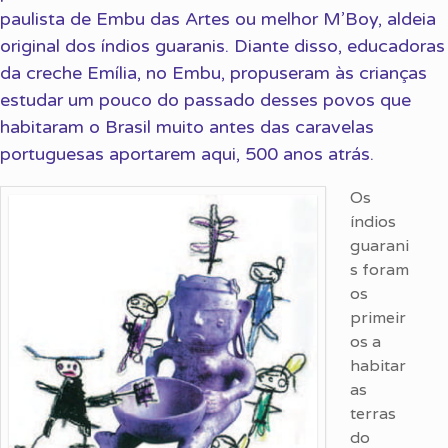
paulista de Embu das Artes ou melhor M’Boy, aldeia
original dos índios guaranis. Diante disso, educadoras
da creche Emília, no Embu, propuseram às crianças
estudar um pouco do passado desses povos que
habitaram o Brasil muito antes das caravelas
portuguesas aportarem aqui, 500 anos atrás.
Os
índios
guarani
s foram
os
primeir
os a
habitar
as
terras
do