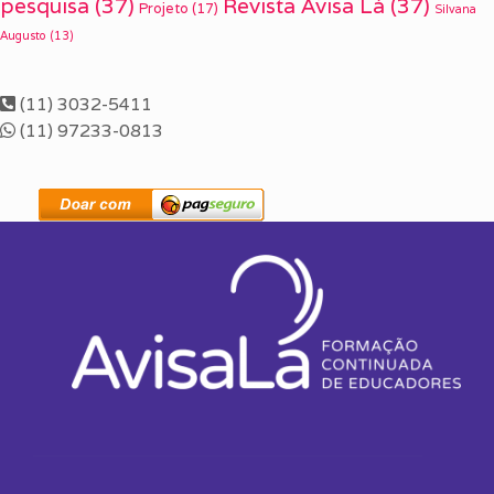
pesquisa
(37)
Revista Avisa Lá
(37)
Projeto
(17)
Silvana
Augusto
(13)
(11) 3032-5411
(11) 97233-0813