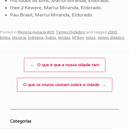
Ihu todos os sons, Marlui Miranda, Eldorado.
Ihee 2 Kewere, Marlui Miranda, Eldorado.
Pau Brasil, Marlui Miranda, Eldorado.
Posted in
Revista Avisa lá #03
,
Tempo Didádico
and tagged
2000
,
Embu
,
História
,
indígena
,
Índios
,
lendas
,
M'Boy
,
mitos
,
tempo didático
.
Post navigation
←
O que é que a nossa cidade tem
O que os muros contam sobre a cidade
→
Categorias