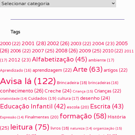
Categorias
Tags
2001
(28)
2002
(26)
2005
2000
(22)
2003
(22)
2004
(23)
(26)
2007
(25)
2008
(26)
2009
(25)
2006
(22)
2010
(22)
2011
Alfabetização
(45)
2012
(23)
(17)
ambiente
(17)
Arte
(63)
aprendizagem
(22)
artigos
(22)
Aprendizado
(16)
Avisa lá
(122)
Brincadeira
(18)
brincadeiras
(16)
conhecimento
(26)
Creche
(24)
Crianças
(22)
Criança
(15)
desenho
(24)
Cuidados
(19)
cultura
(17)
criatividade
(14)
Escrita
(43)
Educação Infantil
(42)
escola
(20)
formação
(58)
História
Finalmentes
(20)
Expressão
(14)
leitura
(75)
(25)
livros
(18)
organização
(15)
natureza
(14)