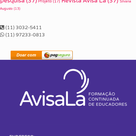
pesquisa
(37)
Revista Avisa Lá
(37)
Projeto
(17)
Silvana
Augusto
(13)
(11) 3032-5411
(11) 97233-0813