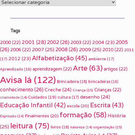
Categorias
Tags
2001
(28)
2002
(26)
2005
2000
(22)
2003
(22)
2004
(23)
(26)
2007
(25)
2008
(26)
2009
(25)
2006
(22)
2010
(22)
2011
Alfabetização
(45)
2012
(23)
(17)
ambiente
(17)
Arte
(63)
aprendizagem
(22)
artigos
(22)
Aprendizado
(16)
Avisa lá
(122)
Brincadeira
(18)
brincadeiras
(16)
conhecimento
(26)
Creche
(24)
Crianças
(22)
Criança
(15)
desenho
(24)
Cuidados
(19)
cultura
(17)
criatividade
(14)
Escrita
(43)
Educação Infantil
(42)
escola
(20)
formação
(58)
História
Finalmentes
(20)
Expressão
(14)
leitura
(75)
(25)
livros
(18)
organização
(15)
natureza
(14)