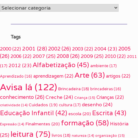
Categorias
Tags
2001
(28)
2002
(26)
2005
2000
(22)
2003
(22)
2004
(23)
(26)
2007
(25)
2008
(26)
2009
(25)
2006
(22)
2010
(22)
2011
Alfabetização
(45)
2012
(23)
(17)
ambiente
(17)
Arte
(63)
aprendizagem
(22)
artigos
(22)
Aprendizado
(16)
Avisa lá
(122)
Brincadeira
(18)
brincadeiras
(16)
conhecimento
(26)
Creche
(24)
Crianças
(22)
Criança
(15)
desenho
(24)
Cuidados
(19)
cultura
(17)
criatividade
(14)
Escrita
(43)
Educação Infantil
(42)
escola
(20)
formação
(58)
História
Finalmentes
(20)
Expressão
(14)
leitura
(75)
(25)
livros
(18)
organização
(15)
natureza
(14)