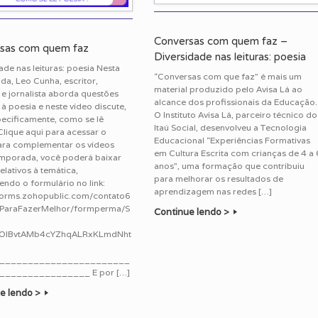
Conversas com quem faz –
sas com quem faz
Diversidade nas leituras: poesia
ade nas leituras: poesia Nesta
“Conversas com que faz” é mais um
a, Leo Cunha, escritor,
material produzido pelo Avisa Lá ao
 e jornalista aborda questões
alcance dos profissionais da Educação.
s à poesia e neste vídeo discute,
O Instituto Avisa Lá, parceiro técnico do
ecificamente, como se lê
Itaú Social, desenvolveu a Tecnologia
Clique aqui para acessar o
Educacional “Experiências Formativas
Para complementar os vídeos
em Cultura Escrita com crianças de 4 a 
emporada, você poderá baixar
anos”, uma formação que contribuiu
elativos à temática,
para melhorar os resultados de
ndo o formulário no link:
aprendizagem nas redes […]
/forms.zohopublic.com/contato6
ParaFazerMelhor/formperma/S
Continue lendo >
OlBvtAMb4cYZhqALRxKLmdNht
_______________________
________________ E por […]
e lendo >