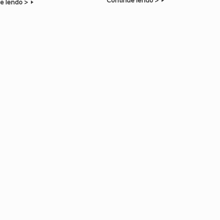
Continue lendo >
e lendo >