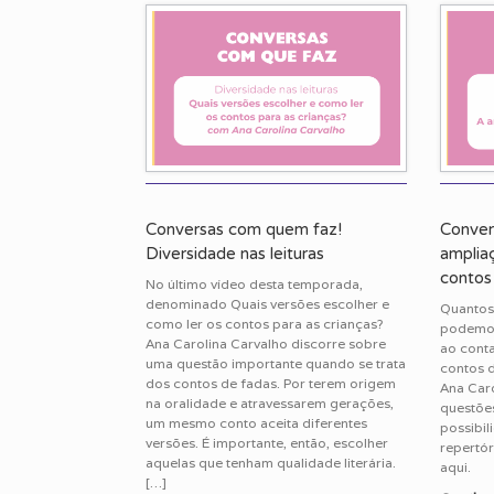
Conversas com quem faz!
Conver
Diversidade nas leituras
amplia
contos
No último vídeo desta temporada,
denominado Quais versões escolher e
Quantos
como ler os contos para as crianças?
podemos 
Ana Carolina Carvalho discorre sobre
ao cont
uma questão importante quando se trata
contos d
dos contos de fadas. Por terem origem
Ana Caro
na oralidade e atravessarem gerações,
questões
um mesmo conto aceita diferentes
possibil
versões. É importante, então, escolher
repertór
aquelas que tenham qualidade literária.
aqui.
[…]