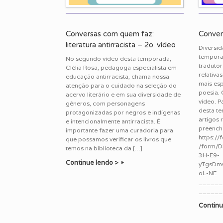
Conversas com quem faz:
Conver
literatura antirracista – 2o. vídeo
Diversid
temporad
No segundo vídeo desta temporada,
tradutor
Clélia Rosa, pedagoga especialista em
relativa
educação antirracista, chama nossa
mais esp
atenção para o cuidado na seleção do
poesia. 
acervo literário e em sua diversidade de
vídeo. 
gêneros, com personagens
desta t
protagonizadas por negros e indígenas
artigos r
e intencionalmente antirracista. É
preenche
importante fazer uma curadoria para
https:/
que possamos verificar os livros que
/form/D
temos na biblioteca da […]
3H-E9-
Continue lendo >
yTgsDm
oL-NE
______
______
Continu