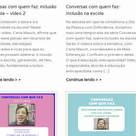
sas com quem faz: inclusão
Conversas com quem faz-
la – vídeo 2
Inclusão na escola
ontecem a leitura e a
Na semana em que se comemora o Dia
lidade na escola? Neste
da Pessoa com Deficiência, iniciamos
vídeo, Carla Mauch, afirma que
mais uma temporada da série Conversa
 deve pensar em recursos de
com quem faz, sobre inclusão na escola
lidade, estratégias
Serão 3 vídeos sobre a temática, com
icadas e ricas para que os
Carla Mauch, coordenadora da Mais
tes possam adentrar o mundo
Diferenças. Confiram o primeiro deles:
ra escrita, garantindo, de fato,
O que é educação anticapacitista? Nele
ireito fundamental a todos.
a especialista aborda a educação
anticapacitista como […]
e lendo >
Continue lendo >