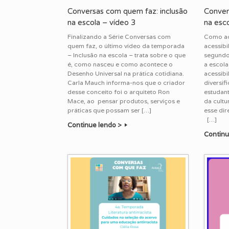
Conversas com quem faz: inclusão
Conver
na escola – vídeo 3
na esco
Finalizando a Série Conversas com
Como ac
quem faz, o último vídeo da temporada
acessibi
– Inclusão na escola – trata sobre o que
segundo 
é, como nasceu e como acontece o
a escola
Desenho Universal na prática cotidiana.
acessibi
Carla Mauch informa-nos que o criador
diversif
desse conceito foi o arquiteto Ron
estudan
Mace, ao pensar produtos, serviços e
da cultu
práticas que possam ser […]
esse d
[…]
Continue lendo >
Continu