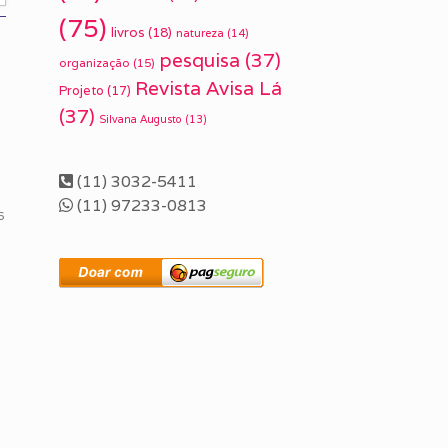
(75)
livros
(18)
natureza
(14)
pesquisa
(37)
organização
(15)
Revista Avisa Lá
Projeto
(17)
(37)
Silvana Augusto
(13)
(11) 3032-5411
(11) 97233-0813
6