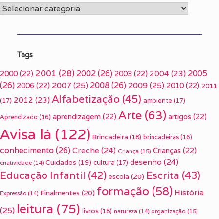
Categorias
Tags
2001
(28)
2002
(26)
2005
2000
(22)
2003
(22)
2004
(23)
(26)
2007
(25)
2008
(26)
2009
(25)
2006
(22)
2010
(22)
2011
Alfabetização
(45)
2012
(23)
(17)
ambiente
(17)
Arte
(63)
aprendizagem
(22)
artigos
(22)
Aprendizado
(16)
Avisa lá
(122)
Brincadeira
(18)
brincadeiras
(16)
conhecimento
(26)
Creche
(24)
Crianças
(22)
Criança
(15)
desenho
(24)
Cuidados
(19)
cultura
(17)
criatividade
(14)
Escrita
(43)
Educação Infantil
(42)
escola
(20)
formação
(58)
História
Finalmentes
(20)
Expressão
(14)
leitura
(75)
(25)
livros
(18)
organização
(15)
natureza
(14)