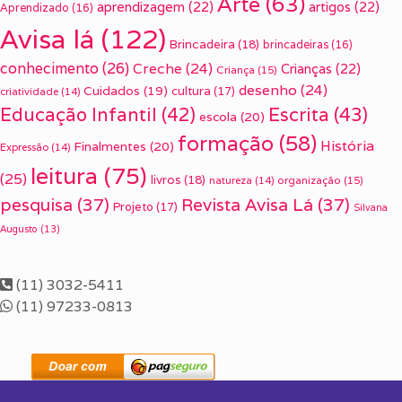
Arte
(63)
aprendizagem
(22)
artigos
(22)
Aprendizado
(16)
Avisa lá
(122)
Brincadeira
(18)
brincadeiras
(16)
conhecimento
(26)
Creche
(24)
Crianças
(22)
Criança
(15)
desenho
(24)
Cuidados
(19)
cultura
(17)
criatividade
(14)
Escrita
(43)
Educação Infantil
(42)
escola
(20)
formação
(58)
História
Finalmentes
(20)
Expressão
(14)
leitura
(75)
(25)
livros
(18)
organização
(15)
natureza
(14)
pesquisa
(37)
Revista Avisa Lá
(37)
Projeto
(17)
Silvana
Augusto
(13)
(11) 3032-5411
(11) 97233-0813