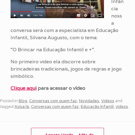
Infân
cia
noss
a
conversa será com a especialista em Educação
Infantil, Silvana Augusto, com o tema:
“O Brincar na Educação Infantil e +”.
No primeiro vídeo ela discorre sobre
brincadeiras tradicionais, jogos de regras e jogo
simbólico.
Clique aqui
para acessar o vídeo
Posted in
Blog
,
Conversas com quem faz
,
Novidades
,
Vídeos
and
tagged
Avisa lá
,
Conversas com quem faz
,
Educação Infantil
,
vídeos
.
Post navigation
←
Agosto Verde – Mês da…