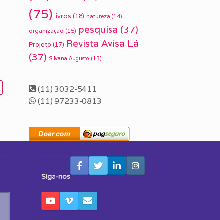
(75)
livros
(18)
natureza
(14)
pesquisa
(37)
organização
(15)
Revista Avisa Lá
Projeto
(17)
(37)
Silvana Augusto
(13)
(11) 3032-5411
(11) 97233-0813
Siga-nos