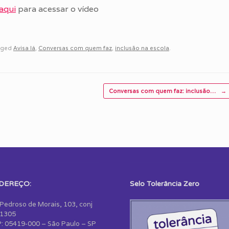
aqui
para acessar o vídeo
gged
Avisa lá
,
Conversas com quem faz
,
inclusão na escola
.
Conversas com quem faz: inclusão…
→
DEREÇO:
Selo Tolerância Zero
 Pedroso de Morais, 103, conj
1305
: 05419-000 – São Paulo – SP