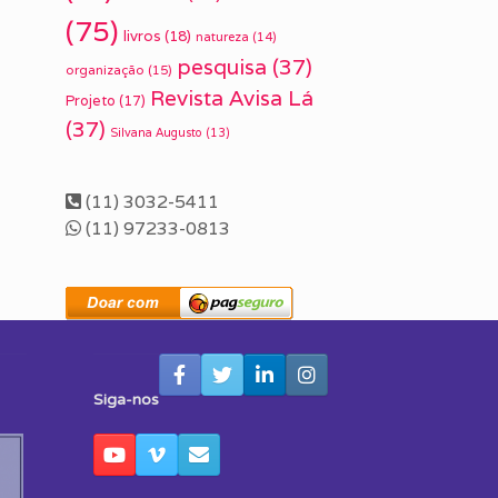
(75)
livros
(18)
natureza
(14)
pesquisa
(37)
organização
(15)
Revista Avisa Lá
Projeto
(17)
(37)
Silvana Augusto
(13)
(11) 3032-5411
(11) 97233-0813
Siga-nos