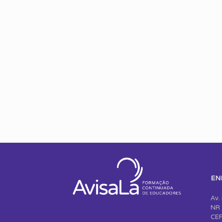
EN
Av.
NR 
CEP