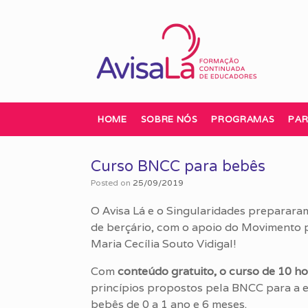
Skip
to
content
HOME
SOBRE NÓS
PROGRAMAS
PAR
Curso BNCC para bebês
Posted on
25/09/2019
O Avisa Lá e o Singularidades preparara
de berçário, com o apoio do Movimento 
Maria Cecília Souto Vidigal!
Com
conteúdo gratuito, o curso de 10 h
princípios propostos pela BNCC para a e
bebês de 0 a 1 ano e 6 meses.