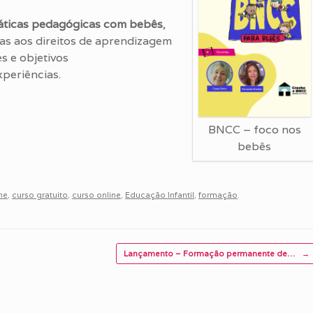
ráticas pedagógicas com bebês
,
as aos direitos de aprendizagem
s e objetivos
periências.
BNCC – foco nos
bebês
he
,
curso gratuito
,
curso online
,
Educação Infantil
,
formação
.
Lançamento – Formação permanente de…
→