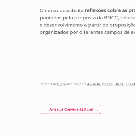
O curso possibilita
reflexões sobre as p
pautadas pela proposta da BNCC, relativ
e desenvolvimento a partir de proposiçõe
organizados por diferentes campos de ex
Posted in
Blog
and tagged
Avisa lá
,
bebês
,
BNCC
,
Crec
Post navigation
←
Avisa Lá Convida #20 com…