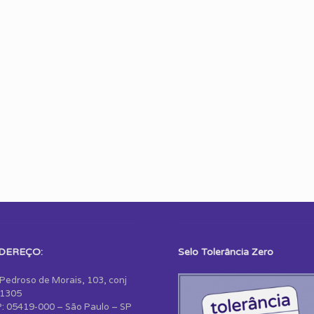
DEREÇO:
Selo Tolerância Zero
 Pedroso de Morais, 103, conj
1305
: 05419-000 – São Paulo – SP