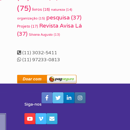
(75)
livros
(18)
natureza
(14)
pesquisa
(37)
organização
(15)
Revista Avisa Lá
Projeto
(17)
(37)
Silvana Augusto
(13)
(11) 3032-5411
(11) 97233-0813
Siga-nos