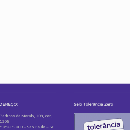
DEREÇO:
Selo Tolerância Zero
 Pedroso de Morais, 103, conj
1305
: 05419-000 – São Paulo – SP