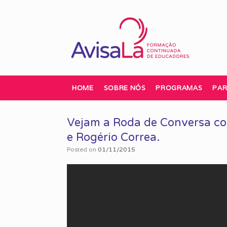
Skip
to
content
HOME
SOBRE NÓS
PROGRAMAS
PAR
Vejam a Roda de Conversa com
e Rogério Correa.
Posted on
01/11/2015