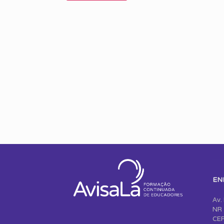
EN
Av.
NR 
CEP