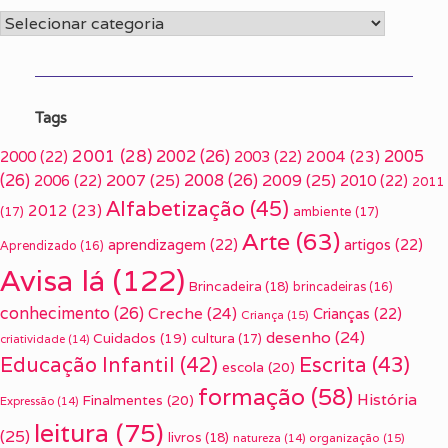
Categorias
Tags
2001
(28)
2002
(26)
2005
2000
(22)
2003
(22)
2004
(23)
(26)
2007
(25)
2008
(26)
2009
(25)
2006
(22)
2010
(22)
2011
Alfabetização
(45)
2012
(23)
(17)
ambiente
(17)
Arte
(63)
aprendizagem
(22)
artigos
(22)
Aprendizado
(16)
Avisa lá
(122)
Brincadeira
(18)
brincadeiras
(16)
conhecimento
(26)
Creche
(24)
Crianças
(22)
Criança
(15)
desenho
(24)
Cuidados
(19)
cultura
(17)
criatividade
(14)
Escrita
(43)
Educação Infantil
(42)
escola
(20)
formação
(58)
História
Finalmentes
(20)
Expressão
(14)
leitura
(75)
(25)
livros
(18)
organização
(15)
natureza
(14)