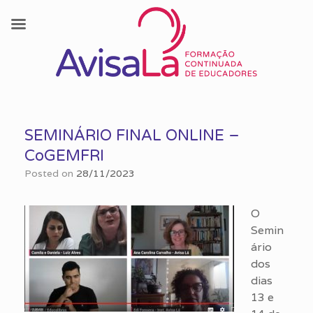
Skip
to
SEMINÁRIO FINAL ONLINE –
content
CoGEMFRI
Posted on
28/11/2023
O
Semin
ário
dos
dias
13 e