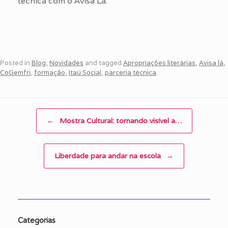
técnica com o Avisa Lá.
Posted in
Blog
,
Novidades
and tagged
Apropriações literárias
,
Avisa lá
,
CoGemfri
,
formação
,
Itaú Social
,
parceria técnica
.
Post navigation
←
Mostra Cultural: tornando visível a…
Liberdade para andar na escola
→
Categorias