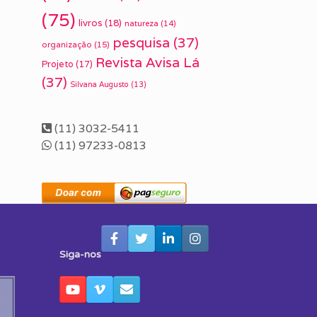
(75)
livros
(18)
natureza
(14)
pesquisa
(37)
organização
(15)
Revista Avisa Lá
Projeto
(17)
(37)
Silvana Augusto
(13)
(11) 3032-5411
(11) 97233-0813
Siga-nos