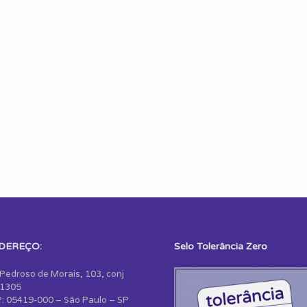
DEREÇO:
Selo Tolerância Zero
 Pedroso de Morais, 103, conj
1305
: 05419-000 – São Paulo – SP