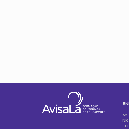
EN
Av.
NR 
CEP