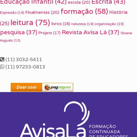
Escrita
(43)
Educação Infantil
(42)
escola
(20)
formação
(58)
História
Finalmentes
(20)
Expressão
(14)
leitura
(75)
(25)
livros
(18)
organização
(15)
natureza
(14)
pesquisa
(37)
Revista Avisa Lá
(37)
Projeto
(17)
Silvana
Augusto
(13)
(11) 3032-5411
(11) 97233-0813