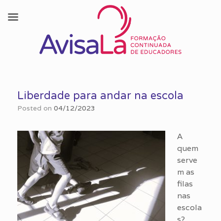
Skip
to
Liberdade para andar na escola
content
Posted on
04/12/2023
A
quem
serve
m as
filas
nas
escola
s?