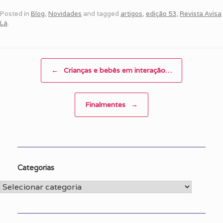
Posted in
Blog
,
Novidades
and tagged
artigos
,
edição 53
,
Revista Avisa
Lá
.
Post navigation
←
Crianças e bebês em interação…
Finalmentes
→
Categorias
Categorias