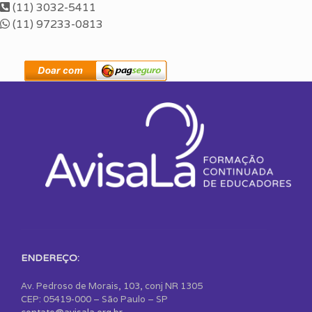
(11) 3032-5411
(11) 97233-0813
ENDEREÇO:
Av. Pedroso de Morais, 103, conj NR 1305
CEP: 05419-000 – São Paulo – SP