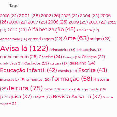
Tags
2001
(28)
2002
(26)
2005
2000
(22)
2003
(22)
2004
(23)
(26)
2007
(25)
2008
(26)
2009
(25)
2006
(22)
2010
(22)
2011
Alfabetização
(45)
2012
(23)
(17)
ambiente
(17)
Arte
(63)
aprendizagem
(22)
artigos
(22)
Aprendizado
(16)
Avisa lá
(122)
Brincadeira
(18)
brincadeiras
(16)
conhecimento
(26)
Creche
(24)
Crianças
(22)
Criança
(15)
desenho
(24)
Cuidados
(19)
cultura
(17)
criatividade
(14)
Escrita
(43)
Educação Infantil
(42)
escola
(20)
formação
(58)
História
Finalmentes
(20)
Expressão
(14)
leitura
(75)
(25)
livros
(18)
organização
(15)
natureza
(14)
pesquisa
(37)
Revista Avisa Lá
(37)
Projeto
(17)
Silvana
Augusto
(13)