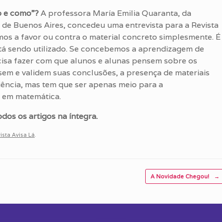
o e como”?
A professora María Emilia Quaranta, da
 de Buenos Aires, concedeu uma entrevista para a Revista
rmos a favor ou contra o material concreto simplesmente. É
stá sendo utilizado. Se concebemos a aprendizagem de
isa fazer com que alunos e alunas pensem sobre os
sem e validem suas conclusões, a presença de materiais
ência, mas tem que ser apenas meio para a
e em matemática.
os os artigos na íntegra.
ista Avisa Lá
.
A Novidade Chegou!
→