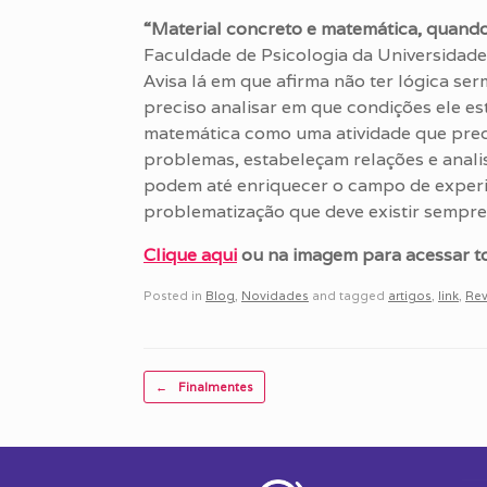
“Material concreto e matemática, quand
Faculdade de Psicologia da Universidade
Avisa lá em que afirma não ter lógica se
preciso analisar em que condições ele e
matemática como uma atividade que prec
problemas, estabeleçam relações e anali
podem até enriquecer o campo de experi
problematização que deve existir sempr
Clique aqui
ou na imagem para acessar tod
Posted in
Blog
,
Novidades
and tagged
artigos
,
link
,
Rev
Post navigation
←
Finalmentes