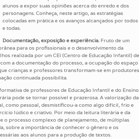
alunos a expor suas opiniões acerca do enredo e dos
personagens. Conheça, neste artigo, as estratégias
colocadas em prática e os avanços alcançados por todos
e todas.
Documentação, exposição e experiência.
Fruto de um
rânea para os profissionais e o desenvolvimento da
alhos realizada por um CEI (Centro de Educação Infantil) d
 com a documentação do processo, a ocupação do espaço
m que crianças e professores transformam-se em produtore
ação continuada possibilita.
 formativa de professores de Educação Infantil e do Ensino
ária pode se tornar possível e prazerosa. A valorização da
l, como pessoal, desmistificou-a como algo difícil, frio e
io lúdico e criativo. Por meio da leitura literária e da
obre o processo complexo de planejamento, de múltiplas
nda, sobre a importância de conhecer o gênero e os
ssárias aos alunos para a produção de textos.