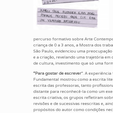
percurso formativo sobre Arte Contempo
criança de 0 a 3 anos, a Mostra dos trab
São Paulo, evidenciou uma preocupação
e a criação, revelando uma trajetória e
de cultura, investimento que só uma form
“Para gostar de escrever
”. A experiência
Fundamental mostrou como a escrita liter
escrita das professoras, tanto profissiona
distante para reconhecê-la como um exercíc
escrita criativa, os grupos refletiram s
revisões e de sucessivas reescritas e, ai
propósitos do autor como condições nece