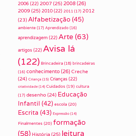
2007
(25)
2008
(26)
2006
(22)
2009
(25)
2010
(22)
2012
2011
(17)
Alfabetização
(45)
(23)
ambiente
(17)
Aprendizado
(16)
Arte
(63)
aprendizagem
(22)
Avisa lá
artigos
(22)
e
(122)
Brincadeira
(18)
brincadeiras
s
conhecimento
(26)
Creche
(16)
(24)
Crianças
(22)
Criança
(15)
Cuidados
(19)
cultura
criatividade
(14)
Educação
desenho
(24)
(17)
Infantil
(42)
escola
(20)
Escrita
(43)
Expressão
(14)
formação
Finalmentes
(20)
leitura
(58)
História
(25)