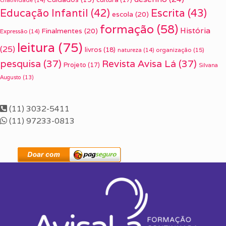
criatividade
(14)
Escrita
(43)
Educação Infantil
(42)
escola
(20)
formação
(58)
História
Finalmentes
(20)
Expressão
(14)
leitura
(75)
(25)
livros
(18)
organização
(15)
natureza
(14)
pesquisa
(37)
Revista Avisa Lá
(37)
Projeto
(17)
Silvana
Augusto
(13)
(11) 3032-5411
(11) 97233-0813