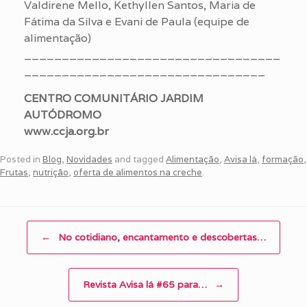
Valdirene Mello, Kethyllen Santos, Maria de
Fátima da Silva e Evani de Paula (equipe de
alimentação)
__________________________________
________________________________
CENTRO COMUNITÁRIO JARDIM
AUTÓDROMO
www.ccja.org.br
Posted in
Blog
,
Novidades
and tagged
Alimentação
,
Avisa lá
,
formação
,
Frutas
,
nutrição
,
oferta de alimentos na creche
.
Post navigation
←
No cotidiano, encantamento e descobertas…
Revista Avisa lá #65 para…
→