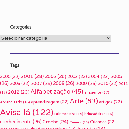
Categorias
Categorias
Tags
2001
(28)
2002
(26)
2005
2000
(22)
2003
(22)
2004
(23)
(26)
2007
(25)
2008
(26)
2009
(25)
2006
(22)
2010
(22)
2011
Alfabetização
(45)
2012
(23)
(17)
ambiente
(17)
Arte
(63)
aprendizagem
(22)
artigos
(22)
Aprendizado
(16)
Avisa lá
(122)
Brincadeira
(18)
brincadeiras
(16)
conhecimento
(26)
Creche
(24)
Crianças
(22)
Criança
(15)
desenho
(24)
Cuidados
(19)
cultura
(17)