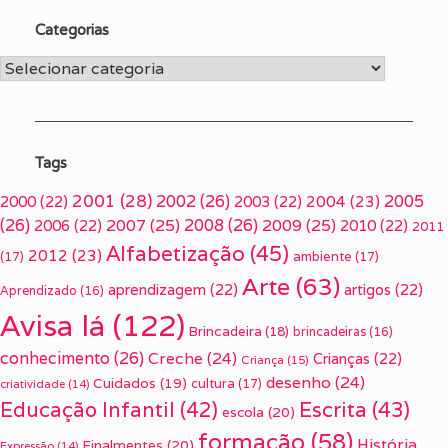
Categorias
Categorias
Tags
2001
(28)
2002
(26)
2005
2000
(22)
2003
(22)
2004
(23)
(26)
2007
(25)
2008
(26)
2009
(25)
2006
(22)
2010
(22)
2011
Alfabetização
(45)
2012
(23)
(17)
ambiente
(17)
Arte
(63)
aprendizagem
(22)
artigos
(22)
Aprendizado
(16)
Avisa lá
(122)
Brincadeira
(18)
brincadeiras
(16)
conhecimento
(26)
Creche
(24)
Crianças
(22)
Criança
(15)
desenho
(24)
Cuidados
(19)
cultura
(17)
criatividade
(14)
Escrita
(43)
Educação Infantil
(42)
escola
(20)
formação
(58)
História
Finalmentes
(20)
Expressão
(14)