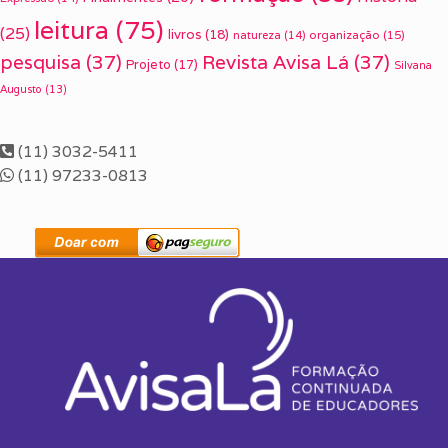
leitura
(75)
(25)
livros
(18)
organização
(15)
natureza
(14)
pesquisa
(37)
Revista Avisa Lá
(37)
Projeto
(17)
Silvana
Augusto
(13)
(11) 3032-5411
(11) 97233-0813