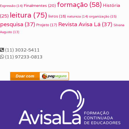
formação
(58)
História
Finalmentes
(20)
Expressão
(14)
leitura
(75)
(25)
livros
(18)
organização
(15)
natureza
(14)
pesquisa
(37)
Revista Avisa Lá
(37)
Projeto
(17)
Silvana
Augusto
(13)
(11) 3032-5411
(11) 97233-0813