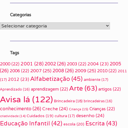
Categorias
Categorias
Tags
2001
(28)
2002
(26)
2005
2000
(22)
2003
(22)
2004
(23)
(26)
2007
(25)
2008
(26)
2009
(25)
2006
(22)
2010
(22)
2011
Alfabetização
(45)
2012
(23)
(17)
ambiente
(17)
Arte
(63)
aprendizagem
(22)
artigos
(22)
Aprendizado
(16)
Avisa lá
(122)
Brincadeira
(18)
brincadeiras
(16)
conhecimento
(26)
Creche
(24)
Crianças
(22)
Criança
(15)
desenho
(24)
Cuidados
(19)
cultura
(17)
criatividade
(14)
Escrita
(43)
Educação Infantil
(42)
escola
(20)