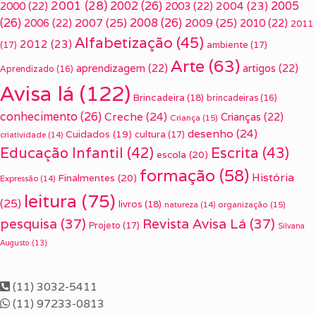
2001
(28)
2002
(26)
2005
2000
(22)
2003
(22)
2004
(23)
(26)
2007
(25)
2008
(26)
2009
(25)
2006
(22)
2010
(22)
2011
Alfabetização
(45)
2012
(23)
(17)
ambiente
(17)
Arte
(63)
aprendizagem
(22)
artigos
(22)
Aprendizado
(16)
Avisa lá
(122)
Brincadeira
(18)
brincadeiras
(16)
conhecimento
(26)
Creche
(24)
Crianças
(22)
Criança
(15)
desenho
(24)
Cuidados
(19)
cultura
(17)
criatividade
(14)
Escrita
(43)
Educação Infantil
(42)
escola
(20)
formação
(58)
História
Finalmentes
(20)
Expressão
(14)
leitura
(75)
(25)
livros
(18)
organização
(15)
natureza
(14)
pesquisa
(37)
Revista Avisa Lá
(37)
Projeto
(17)
Silvana
Augusto
(13)
(11) 3032-5411
(11) 97233-0813