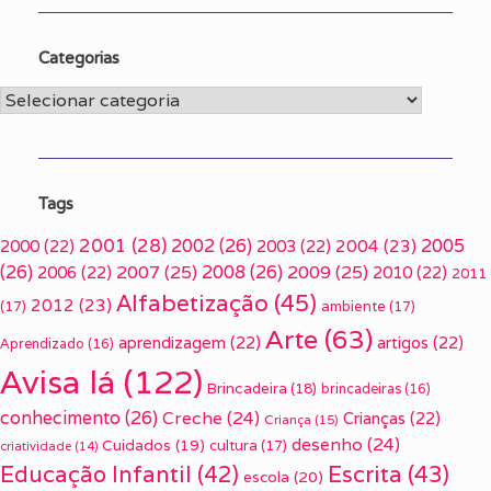
Categorias
Categorias
Tags
2001
(28)
2002
(26)
2005
2000
(22)
2003
(22)
2004
(23)
(26)
2007
(25)
2008
(26)
2009
(25)
2006
(22)
2010
(22)
2011
Alfabetização
(45)
2012
(23)
(17)
ambiente
(17)
Arte
(63)
aprendizagem
(22)
artigos
(22)
Aprendizado
(16)
Avisa lá
(122)
Brincadeira
(18)
brincadeiras
(16)
conhecimento
(26)
Creche
(24)
Crianças
(22)
Criança
(15)
desenho
(24)
Cuidados
(19)
cultura
(17)
criatividade
(14)
Escrita
(43)
Educação Infantil
(42)
escola
(20)