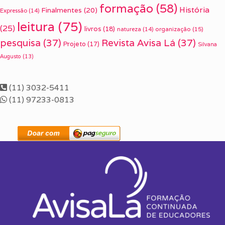
formação
(58)
História
Finalmentes
(20)
Expressão
(14)
leitura
(75)
(25)
livros
(18)
organização
(15)
natureza
(14)
pesquisa
(37)
Revista Avisa Lá
(37)
Projeto
(17)
Silvana
Augusto
(13)
(11) 3032-5411
(11) 97233-0813