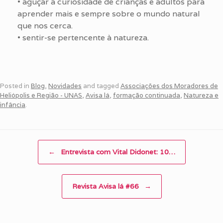
• aguçar a curiosidade de crianças e adultos para
aprender mais e sempre sobre o mundo natural
que nos cerca.
• sentir-se pertencente à natureza.
Posted in
Blog
,
Novidades
and tagged
Associações dos Moradores de
Heliópolis e Região - UNAS
,
Avisa lá
,
formação continuada
,
Natureza e
infância
.
Post navigation
←
Entrevista com Vital Didonet: 10…
Revista Avisa lá #66
→