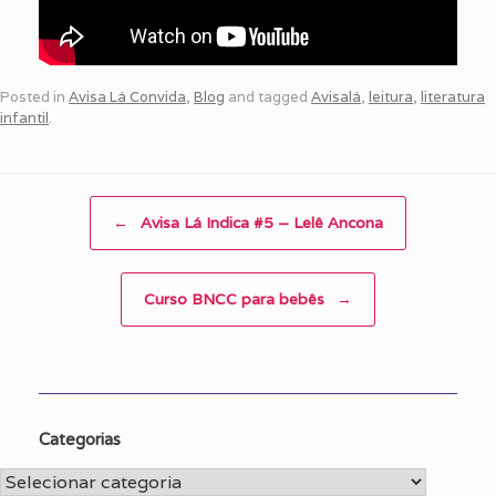
Posted in
Avisa Lá Convida
,
Blog
and tagged
Avisalá
,
leitura
,
literatura
infantil
.
Post navigation
←
Avisa Lá Indica #5 – Lelê Ancona
Curso BNCC para bebês
→
Categorias
Categorias