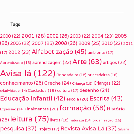
Tags
2001
(28)
2002
(26)
2005
2000
(22)
2003
(22)
2004
(23)
(26)
2007
(25)
2008
(26)
2009
(25)
2006
(22)
2010
(22)
2011
Alfabetização
(45)
2012
(23)
(17)
ambiente
(17)
Arte
(63)
aprendizagem
(22)
artigos
(22)
Aprendizado
(16)
Avisa lá
(122)
Brincadeira
(18)
brincadeiras
(16)
conhecimento
(26)
Creche
(24)
Crianças
(22)
Criança
(15)
desenho
(24)
Cuidados
(19)
cultura
(17)
criatividade
(14)
Escrita
(43)
Educação Infantil
(42)
escola
(20)
formação
(58)
História
Finalmentes
(20)
Expressão
(14)
leitura
(75)
(25)
livros
(18)
organização
(15)
natureza
(14)
pesquisa
(37)
Revista Avisa Lá
(37)
Projeto
(17)
Silvana