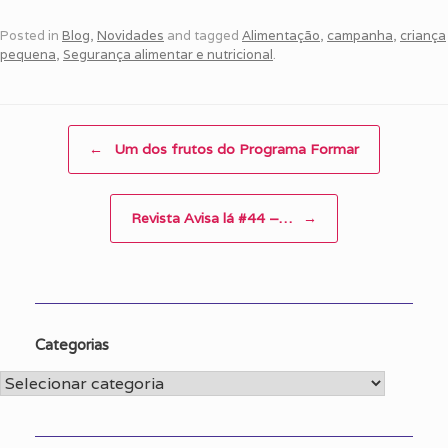
Posted in
Blog
,
Novidades
and tagged
Alimentação
,
campanha
,
criança
pequena
,
Segurança alimentar e nutricional
.
Post navigation
←
Um dos frutos do Programa Formar
Revista Avisa lá #44 –…
→
Categorias
Categorias