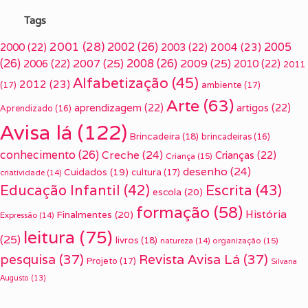
Tags
2001
(28)
2002
(26)
2005
2000
(22)
2003
(22)
2004
(23)
(26)
2007
(25)
2008
(26)
2009
(25)
2006
(22)
2010
(22)
2011
Alfabetização
(45)
2012
(23)
(17)
ambiente
(17)
Arte
(63)
aprendizagem
(22)
artigos
(22)
Aprendizado
(16)
Avisa lá
(122)
Brincadeira
(18)
brincadeiras
(16)
conhecimento
(26)
Creche
(24)
Crianças
(22)
Criança
(15)
desenho
(24)
Cuidados
(19)
cultura
(17)
criatividade
(14)
Escrita
(43)
Educação Infantil
(42)
escola
(20)
formação
(58)
História
Finalmentes
(20)
Expressão
(14)
leitura
(75)
(25)
livros
(18)
organização
(15)
natureza
(14)
pesquisa
(37)
Revista Avisa Lá
(37)
Projeto
(17)
Silvana
Augusto
(13)