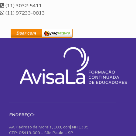
(11) 3032-5411
(11) 97233-0813
ENDEREÇO:
Av. Pedroso de Morais, 103, conj NR 1305
CEP: 05419-000 – São Paulo – SP