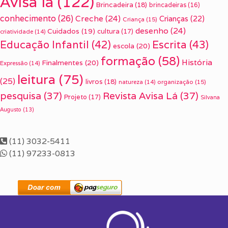
Avisa lá
(122)
Brincadeira
(18)
brincadeiras
(16)
conhecimento
(26)
Creche
(24)
Crianças
(22)
Criança
(15)
desenho
(24)
Cuidados
(19)
cultura
(17)
criatividade
(14)
Escrita
(43)
Educação Infantil
(42)
escola
(20)
formação
(58)
História
Finalmentes
(20)
Expressão
(14)
leitura
(75)
(25)
livros
(18)
organização
(15)
natureza
(14)
pesquisa
(37)
Revista Avisa Lá
(37)
Projeto
(17)
Silvana
Augusto
(13)
(11) 3032-5411
(11) 97233-0813