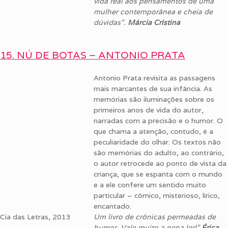
vida real aos pensamentos de uma
mulher contemporânea e cheia de
dúvidas”.
Márcia Cristina
15. NÚ DE BOTAS – ANTONIO PRATA
Antonio Prata revisita as passagens
mais marcantes de sua infância. As
memórias são iluminações sobre os
primeiros anos de vida do autor,
narradas com a precisão e o humor. O
que chama a atenção, contudo, é a
peculiaridade do olhar. Os textos não
são memórias do adulto, ao contrário,
o autor retrocede ao ponto de vista da
criança, que se espanta com o mundo
e a ele confere um sentido muito
particular – cômico, misterioso, lírico,
encantado.
Cia das Letras, 2013
Um livro de crônicas permeadas de
humor. Vale muito a pena ler!”
Érica