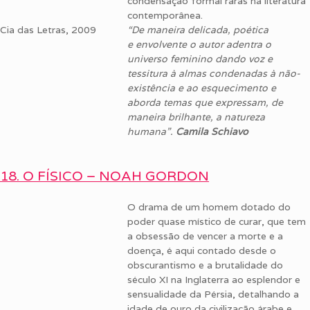
condensação formal raras na literatura
contemporânea.
Cia das Letras, 2009
“
De maneira delicada, poética
e envolvente o autor adentra o
universo feminino dando voz e
tessitura à almas condenadas à não-
existência e ao esquecimento e
aborda temas que expressam, de
maneira brilhante, a natureza
humana”.
Camila Schiavo
18. O FÍSICO – NOAH GORDON
O drama de um homem dotado do
poder quase místico de curar, que tem
a obsessão de vencer a morte e a
doença, é aqui contado desde o
obscurantismo e a brutalidade do
século XI na Inglaterra ao esplendor e
sensualidade da Pérsia, detalhando a
idade de ouro da civilização árabe e