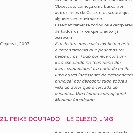
desperta no jovem um enorme fascínio.
Obcecado, começa uma busca por
outros livros de Carax e descobre que
alguém vem queimando
sistematicamente todos os exemplares
de todos os livros que o autor já
escreveu.
Objetiva, 2007
Esta leitura nos revela explicitamente
o encantamento que podemos ter
pelos livros. Tudo começa com um
livro escolhido no “cemitério dos
livros esquecidos” e a partir de então
uma busca incessante do personagem
principal por descobrir tudo sobre a
vida do autor que é cercada de
mistérios. Uma leitura contagiante!
Mariana Americano
21. PEIXE DOURADO – LE CLEZIO, JMG
A vida de Laila, uma menina roubada