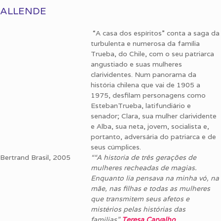
ALLENDE
“A casa dos espíritos” conta a saga da
turbulenta e numerosa da família
Trueba, do Chile, com o seu patriarca
angustiado e suas mulheres
clarividentes. Num panorama da
história chilena que vai de 1905 a
1975, desfilam personagens como
EstebanTrueba, latifundiário e
senador; Clara, sua mulher clarividente
e Alba, sua neta, jovem, socialista e,
portanto, adversária do patriarca e de
seus cúmplices.
Bertrand Brasil, 2005
““A historia de três gerações de
mulheres recheadas de magias.
Enquanto lia pensava na minha vó, na
mãe, nas filhas e todas as mulheres
que transmitem seus afetos e
mistérios pelas histórias das
familias”
Teresa Carvalho