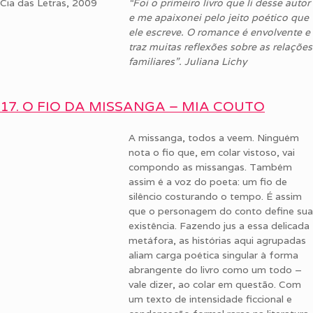
Cia das Letras, 2009
“Foi o primeiro livro que li desse autor
e me apaixonei pelo jeito poético que
ele escreve. O romance é envolvente e
traz muitas reflexões sobre as relações
familiares”. Juliana Lichy
17. O FIO DA MISSANGA – MIA COUTO
A missanga, todos a veem. Ninguém
nota o fio que, em colar vistoso, vai
compondo as missangas. Também
assim é a voz do poeta: um fio de
silêncio costurando o tempo. É assim
que o personagem do conto define sua
existência. Fazendo jus a essa delicada
metáfora, as histórias aqui agrupadas
aliam carga poética singular à forma
abrangente do livro como um todo –
vale dizer, ao colar em questão. Com
um texto de intensidade ficcional e