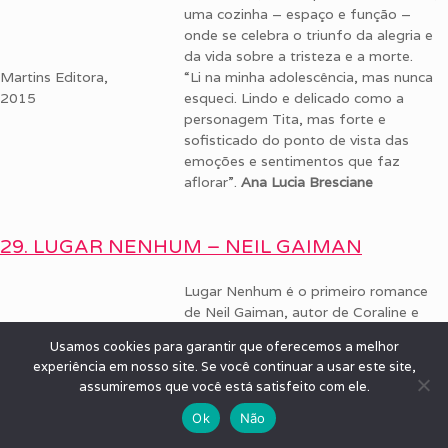
uma cozinha – espaço e função –
onde se celebra o triunfo da alegria e
da vida sobre a tristeza e a morte.
Martins Editora,
“Li na minha adolescência, mas nunca
2015
esqueci. Lindo e delicado como a
personagem Tita, mas forte e
sofisticado do ponto de vista das
emoções e sentimentos que faz
aflorar”.
Ana Lucia Bresciane
29. LUGAR NENHUM – NEIL GAIMAN
Lugar Nenhum é o primeiro romance
de Neil Gaiman, autor de Coraline e
Sandman. Publicado pela primeira vez
Usamos cookies para garantir que oferecemos a melhor
em 1997.
experiência em nosso site. Se você continuar a usar este site,
assumiremos que você está satisfeito com ele.
O protagonista Richard
Mayhew é um jovem escocês
Ok
Não
que vive uma vida normal em