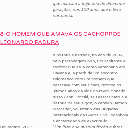
que marcam a trajetória de diferentes
gerações, nos 100 anos que o livro
nos conta.
8. O HOMEM QUE AMAVA OS CACHORROS –
LEONARDO PADURA
A história é narrada, no ano de 2004,
pelo personagem Iván, um aspirante a
escritor que atua como veterinário em
Havana e, a partir de um encontro
enigmático com um homem que
passeava com seus cães, retoma os
últimos anos da vida do revolucionário
russo Leon Trotski, seu assassinato e a
história de seu algoz, o catalão Ramón
Mercader, voluntário das Brigadas
Internacionais da Guerra Civil Espanhola
e encarregado de executá-lo.
Boi tempo, 2013
“
Um livro que mistura
ficção e fatos