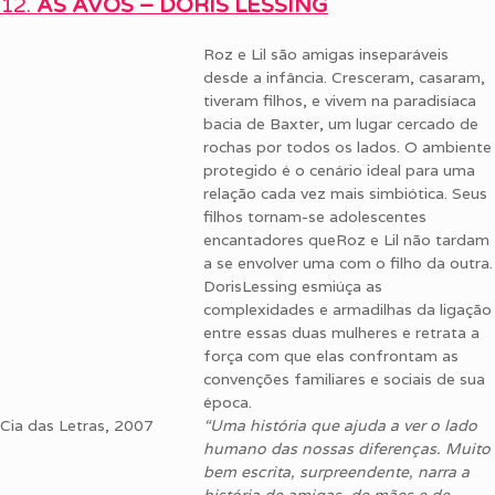
12.
AS AVÓS – DORIS LESSING
Roz e Lil são amigas inseparáveis
desde a infância. Cresceram, casaram,
tiveram filhos, e vivem na paradisíaca
bacia de Baxter, um lugar cercado de
rochas por todos os lados. O ambiente
protegido é o cenário ideal para uma
relação cada vez mais simbiótica. Seus
filhos tornam-se adolescentes
encantadores queRoz e Lil não tardam
a se envolver uma com o filho da outra.
DorisLessing esmiúça as
complexidades e armadilhas da ligação
entre essas duas mulheres e retrata a
força com que elas confrontam as
convenções familiares e sociais de sua
época.
Cia das Letras, 2007
“Uma história que ajuda a ver o lado
humano das nossas diferenças. Muito
bem escrita, surpreendente, narra a