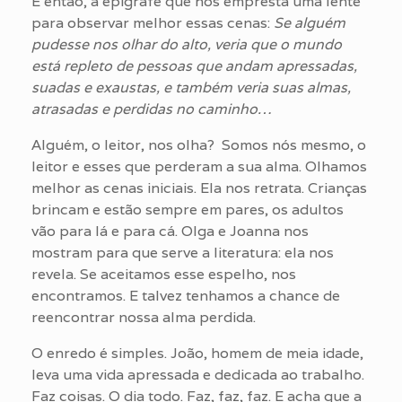
E então, a epígrafe que nos empresta uma lente
para observar melhor essas cenas:
Se alguém
pudesse nos olhar do alto, veria que o mundo
está repleto de pessoas que andam apressadas,
suadas e exaustas, e também veria suas almas,
atrasadas e perdidas no caminho…
Alguém, o leitor, nos olha? Somos nós mesmo, o
leitor e esses que perderam a sua alma. Olhamos
melhor as cenas iniciais. Ela nos retrata. Crianças
brincam e estão sempre em pares, os adultos
vão para lá e para cá. Olga e Joanna nos
mostram para que serve a literatura: ela nos
revela. Se aceitamos esse espelho, nos
encontramos. E talvez tenhamos a chance de
reencontrar nossa alma perdida.
O enredo é simples. João, homem de meia idade,
leva uma vida apressada e dedicada ao trabalho.
Faz coisas. O dia todo. Faz, faz, faz. E acha que a