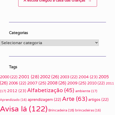
A escola chegou à casa das crianças
→
Categorias
Categorias
Tags
2001
(28)
2002
(26)
2005
2000
(22)
2003
(22)
2004
(23)
(26)
2007
(25)
2008
(26)
2009
(25)
2006
(22)
2010
(22)
2011
Alfabetização
(45)
2012
(23)
(17)
ambiente
(17)
Arte
(63)
aprendizagem
(22)
artigos
(22)
Aprendizado
(16)
Avisa lá
(122)
Brincadeira
(18)
brincadeiras
(16)