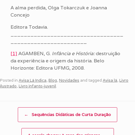
A alma perdida, Olga Tokarczuk e Joanna
Concejo
Editora Todavia.
__________________________________
_______________________
[1]
AGAMBEN, G.
Infância e História:
destruição
da experiência e origem da história. Belo
Horizonte: Editora UFMG, 2008.
Posted in
Avisa Lá Indica
,
Blog
,
Novidades
and tagged
Avisa lá
,
Livro
ilustrado
,
Livro infanto-juvenil
.
Post navigation
←
Sequências Didáticas de Curta Duração