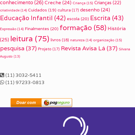
conhecimento
(26)
Creche
(24)
Crianças
(22)
Criança
(15)
desenho
(24)
Cuidados
(19)
cultura
(17)
criatividade
(14)
Escrita
(43)
Educação Infantil
(42)
escola
(20)
formação
(58)
História
Finalmentes
(20)
Expressão
(14)
leitura
(75)
(25)
livros
(18)
organização
(15)
natureza
(14)
pesquisa
(37)
Revista Avisa Lá
(37)
Projeto
(17)
Silvana
Augusto
(13)
(11) 3032-5411
(11) 97233-0813