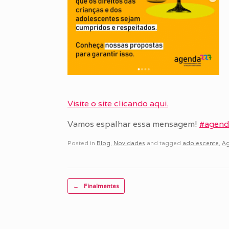
Visite o site clicando aqui.
​Vamos espalhar essa mensagem!
#agen
Posted in
Blog
,
Novidades
and tagged
adolescente
,
Ag
Post navigation
←
Finalmentes