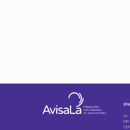
EN
Av.
NR 
CEP