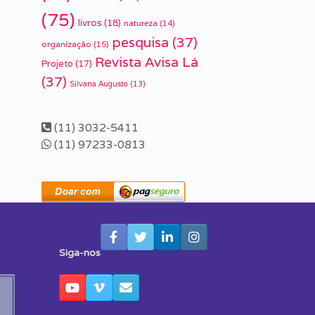
(75)
livros
(18)
natureza
(14)
pesquisa
(37)
organização
(15)
Revista Avisa Lá
Projeto
(17)
(37)
Silvana Augusto
(13)
(11) 3032-5411
(11) 97233-0813
Siga-nos