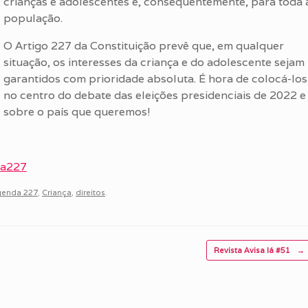
crianças e adolescentes e, consequentemente, para toda 
população.
O Artigo 227 da Constituição prevê que, em qualquer
situação, os interesses da criança e do adolescente sejam
garantidos com prioridade absoluta. É hora de colocá-los
no centro do debate das eleições presidenciais de 2022 e
sobre o país que queremos!
da227
enda 227
,
Criança
,
direitos
.
Revista Avisa lá #51
→