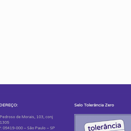
DEREÇO:
Selo Tolerância Zero
 Pedroso de Morais, 103, conj
1305
: 05419-000 – São Paulo – SP